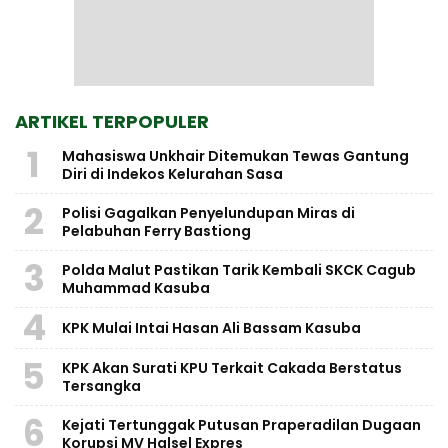
ARTIKEL TERPOPULER
1
Mahasiswa Unkhair Ditemukan Tewas Gantung
Diri di Indekos Kelurahan Sasa
2
Polisi Gagalkan Penyelundupan Miras di
Pelabuhan Ferry Bastiong
3
Polda Malut Pastikan Tarik Kembali SKCK Cagub
Muhammad Kasuba
4
KPK Mulai Intai Hasan Ali Bassam Kasuba
5
KPK Akan Surati KPU Terkait Cakada Berstatus
Tersangka
6
Kejati Tertunggak Putusan Praperadilan Dugaan
Korupsi MV Halsel Expres