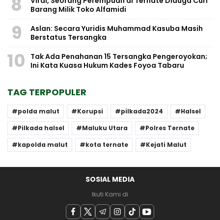
8
Viral, Seorang Perempuan di Ternate Diduga Curi
Barang Milik Toko Alfamidi
9
Aslan: Secara Yuridis Muhammad Kasuba Masih
Berstatus Tersangka
10
Tak Ada Penahanan 15 Tersangka Pengeroyokan;
Ini Kata Kuasa Hukum Kades Foyoa Tabaru
TAG TERPOPULER
polda malut
Korupsi
pilkada2024
Halsel
Pilkada halsel
Maluku Utara
Polres Ternate
kapolda malut
kota ternate
Kejati Malut
SOSIAL MEDIA
Ikuti Kami di