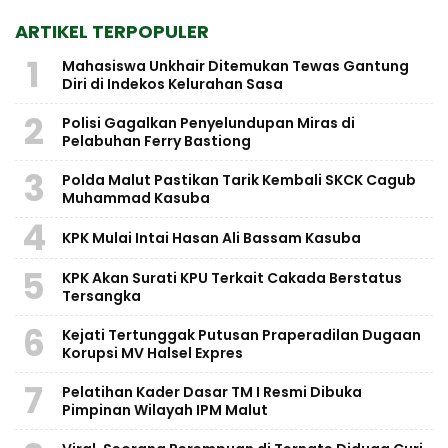
ARTIKEL TERPOPULER
1
Mahasiswa Unkhair Ditemukan Tewas Gantung
Diri di Indekos Kelurahan Sasa
2
Polisi Gagalkan Penyelundupan Miras di
Pelabuhan Ferry Bastiong
3
Polda Malut Pastikan Tarik Kembali SKCK Cagub
Muhammad Kasuba
4
KPK Mulai Intai Hasan Ali Bassam Kasuba
5
KPK Akan Surati KPU Terkait Cakada Berstatus
Tersangka
6
Kejati Tertunggak Putusan Praperadilan Dugaan
Korupsi MV Halsel Expres
7
Pelatihan Kader Dasar TM I Resmi Dibuka
Pimpinan Wilayah IPM Malut