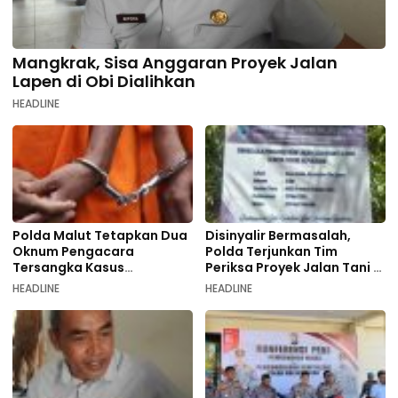
Mangkrak, Sisa Anggaran Proyek Jalan
Lapen di Obi Dialihkan
HEADLINE
Polda Malut Tetapkan Dua
Disinyalir Bermasalah,
Oknum Pengacara
Polda Terjunkan Tim
Tersangka Kasus
Periksa Proyek Jalan Tani di
Pemalsuan Dokumen
Galala
HEADLINE
HEADLINE