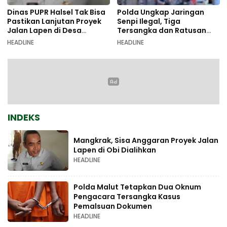
Dinas PUPR Halsel Tak Bisa
Polda Ungkap Jaringan
Pastikan Lanjutan Proyek
Senpi Ilegal, Tiga
Jalan Lapen di Desa
Tersangka dan Ratusan
Sambiki
Amunisi Diamankan
HEADLINE
HEADLINE
INDEKS
Mangkrak, Sisa Anggaran Proyek Jalan
Lapen di Obi Dialihkan
HEADLINE
Polda Malut Tetapkan Dua Oknum
Pengacara Tersangka Kasus
Pemalsuan Dokumen
HEADLINE