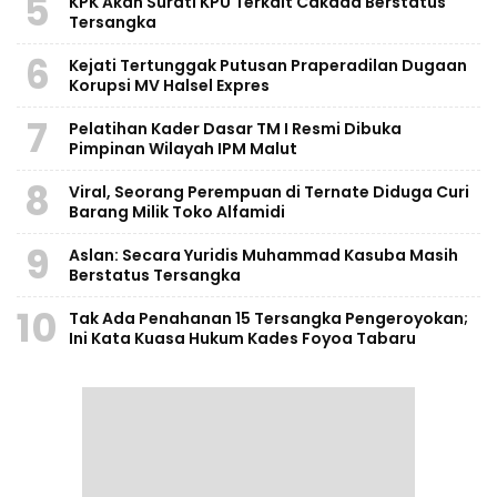
5
KPK Akan Surati KPU Terkait Cakada Berstatus
Tersangka
6
Kejati Tertunggak Putusan Praperadilan Dugaan
Korupsi MV Halsel Expres
7
Pelatihan Kader Dasar TM I Resmi Dibuka
Pimpinan Wilayah IPM Malut
8
Viral, Seorang Perempuan di Ternate Diduga Curi
Barang Milik Toko Alfamidi
9
Aslan: Secara Yuridis Muhammad Kasuba Masih
Berstatus Tersangka
10
Tak Ada Penahanan 15 Tersangka Pengeroyokan;
Ini Kata Kuasa Hukum Kades Foyoa Tabaru