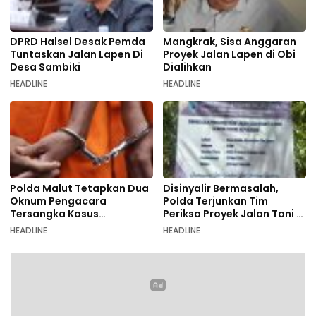
DPRD Halsel Desak Pemda
Mangkrak, Sisa Anggaran
Tuntaskan Jalan Lapen Di
Proyek Jalan Lapen di Obi
Desa Sambiki
Dialihkan
HEADLINE
HEADLINE
Polda Malut Tetapkan Dua
Disinyalir Bermasalah,
Oknum Pengacara
Polda Terjunkan Tim
Tersangka Kasus
Periksa Proyek Jalan Tani di
Pemalsuan Dokumen
Galala
HEADLINE
HEADLINE