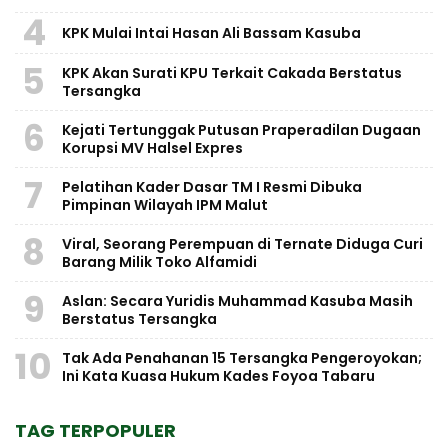
4
KPK Mulai Intai Hasan Ali Bassam Kasuba
5
KPK Akan Surati KPU Terkait Cakada Berstatus
Tersangka
6
Kejati Tertunggak Putusan Praperadilan Dugaan
Korupsi MV Halsel Expres
7
Pelatihan Kader Dasar TM I Resmi Dibuka
Pimpinan Wilayah IPM Malut
8
Viral, Seorang Perempuan di Ternate Diduga Curi
Barang Milik Toko Alfamidi
9
Aslan: Secara Yuridis Muhammad Kasuba Masih
Berstatus Tersangka
10
Tak Ada Penahanan 15 Tersangka Pengeroyokan;
Ini Kata Kuasa Hukum Kades Foyoa Tabaru
TAG TERPOPULER