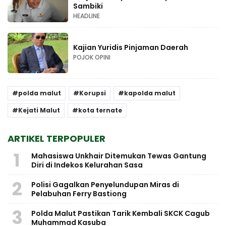
Sambiki
HEADLINE
Kajian Yuridis Pinjaman Daerah
POJOK OPINI
polda malut
Korupsi
kapolda malut
Kejati Malut
kota ternate
ARTIKEL TERPOPULER
1
Mahasiswa Unkhair Ditemukan Tewas Gantung
Diri di Indekos Kelurahan Sasa
2
Polisi Gagalkan Penyelundupan Miras di
Pelabuhan Ferry Bastiong
3
Polda Malut Pastikan Tarik Kembali SKCK Cagub
Muhammad Kasuba