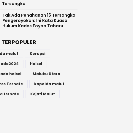
Tersangka
Tak Ada Penahanan 15 Tersangka
Pengeroyokan; Ini Kata Kuasa
Hukum Kades Foyoa Tabaru
 TERPOPULER
lda malut
Korupsi
lkada2024
Halsel
kada halsel
Maluku Utara
res Ternate
kapolda malut
a ternate
Kejati Malut