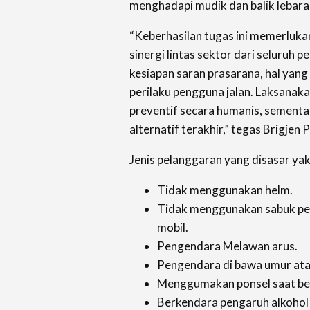
menghadapi mudik dan balik lebara
“Keberhasilan tugas ini memerlukan
sinergi lintas sektor dari seluruh 
kesiapan saran prasarana, hal yang
perilaku pengguna jalan. Laksanak
preventif secara humanis, sementa
alternatif terakhir,” tegas Brigjen 
Jenis pelanggaran yang disasar yak
Tidak menggunakan helm.
Tidak menggunakan sabuk p
mobil.
Pengendara Melawan arus.
Pengendara di bawa umur ata
Menggumakan ponsel saat be
Berkendara pengaruh alkohol