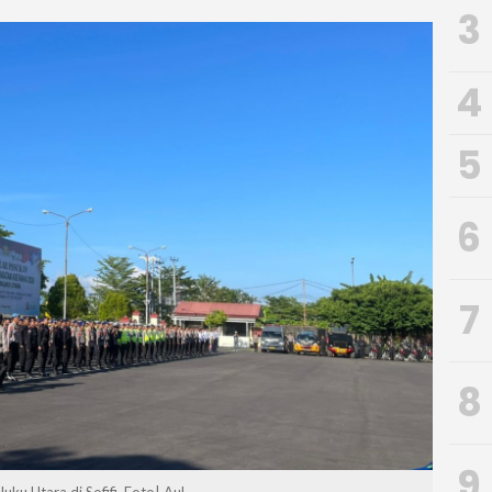
3
4
5
6
7
8
9
ku Utara di Sofifi. Foto| Aul