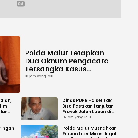
Polda Malut Tetapkan
Dua Oknum Pengacara
Tersangka Kasus
Pemalsuan Dokumen
10 jam yang lalu
salah,
Dinas PUPR Halsel Tak
Tim
Bisa Pastikan Lanjutan
alan
Proyek Jalan Lapen di
Desa Sambiki
14 jam yang lalu
ringan
Polda Malut Musnahkan
Ribuan Liter Miras Ilegal