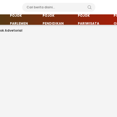
POJOK
POJOK
POJOK
P
PARLEMEN
PENDIDIKAN
PARIWISATA
O
jok Advetorial