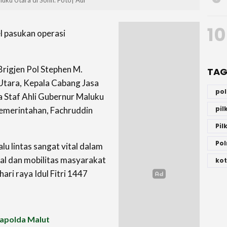
10
l pasukan operasi
Brigjen Pol Stephen M.
TAG
 Utara, Kepala Cabang Jasa
po
a Staf Ahli Gubernur Maluku
pi
Pemerintahan, Fachruddin
Pil
Pol
lu lintas sangat vital dalam
al dan mobilitas masyarakat
kot
ari raya Idul Fitri 1447
 Kapolda Malut