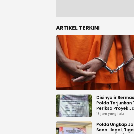
ARTIKEL TERKINI
Disinyalir Berma
Polda Terjunkan 
Periksa Proyek J
Tani di Galala
13 jam yang lalu
Polda Ungkap Ja
Senpi Ilegal, Tiga