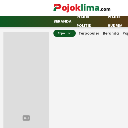
POJOK
POJOK
pojoklima.com
Mojokin
BERANDA
POLITIK
HUKRIM
Terpopuler
Beranda
Po
Pojok