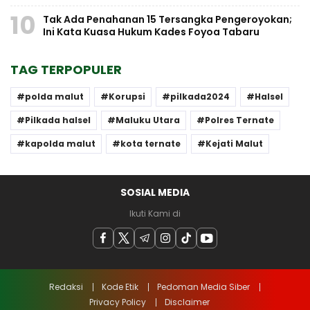
10
Tak Ada Penahanan 15 Tersangka Pengeroyokan;
Ini Kata Kuasa Hukum Kades Foyoa Tabaru
TAG TERPOPULER
polda malut
Korupsi
pilkada2024
Halsel
Pilkada halsel
Maluku Utara
Polres Ternate
kapolda malut
kota ternate
Kejati Malut
SOSIAL MEDIA
Ikuti Kami di
Redaksi
Kode Etik
Pedoman Media Siber
Privacy Policy
Disclaimer