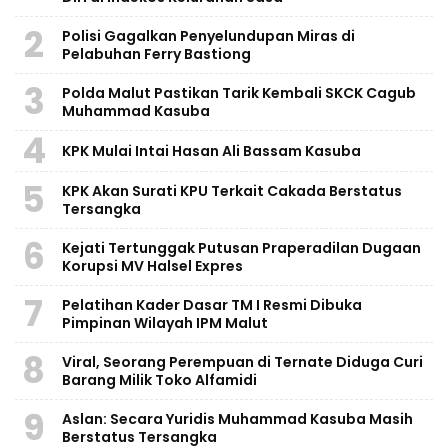
2
Polisi Gagalkan Penyelundupan Miras di
Pelabuhan Ferry Bastiong
3
Polda Malut Pastikan Tarik Kembali SKCK Cagub
Muhammad Kasuba
4
KPK Mulai Intai Hasan Ali Bassam Kasuba
5
KPK Akan Surati KPU Terkait Cakada Berstatus
Tersangka
6
Kejati Tertunggak Putusan Praperadilan Dugaan
Korupsi MV Halsel Expres
7
Pelatihan Kader Dasar TM I Resmi Dibuka
Pimpinan Wilayah IPM Malut
8
Viral, Seorang Perempuan di Ternate Diduga Curi
Barang Milik Toko Alfamidi
9
Aslan: Secara Yuridis Muhammad Kasuba Masih
Berstatus Tersangka