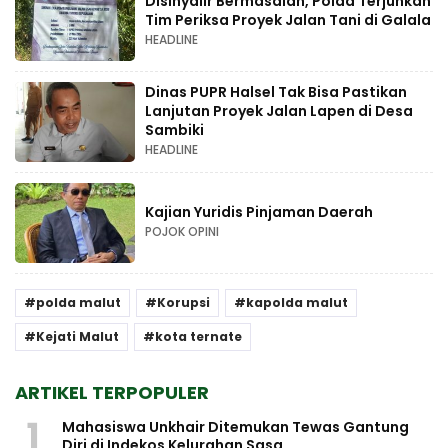
Disinyalir Bermasalah, Polda Terjunkan
Tim Periksa Proyek Jalan Tani di Galala
HEADLINE
Dinas PUPR Halsel Tak Bisa Pastikan
Lanjutan Proyek Jalan Lapen di Desa
Sambiki
HEADLINE
Kajian Yuridis Pinjaman Daerah
POJOK OPINI
polda malut
Korupsi
kapolda malut
Kejati Malut
kota ternate
ARTIKEL TERPOPULER
1
Mahasiswa Unkhair Ditemukan Tewas Gantung
Diri di Indekos Kelurahan Sasa