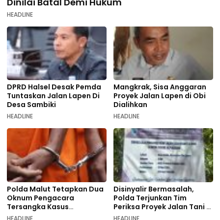
Dinilai Batal Demi Hukum
HEADLINE
DPRD Halsel Desak Pemda
Mangkrak, Sisa Anggaran
Tuntaskan Jalan Lapen Di
Proyek Jalan Lapen di Obi
Desa Sambiki
Dialihkan
HEADLINE
HEADLINE
Polda Malut Tetapkan Dua
Disinyalir Bermasalah,
Oknum Pengacara
Polda Terjunkan Tim
Tersangka Kasus
Periksa Proyek Jalan Tani di
Pemalsuan Dokumen
Galala
HEADLINE
HEADLINE