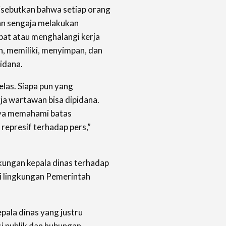
disebutkan bahwa setiap orang
n sengaja melakukan
at atau menghalangi kerja
h, memiliki, menyimpan, dan
idana.
elas. Siapa pun yang
a wartawan bisa dipidana.
nya memahami batas
represif terhadap pers,”
ukungan kepala dinas terhadap
i lingkungan Pemerintah
epala dinas yang justru
i publik dan hubungan