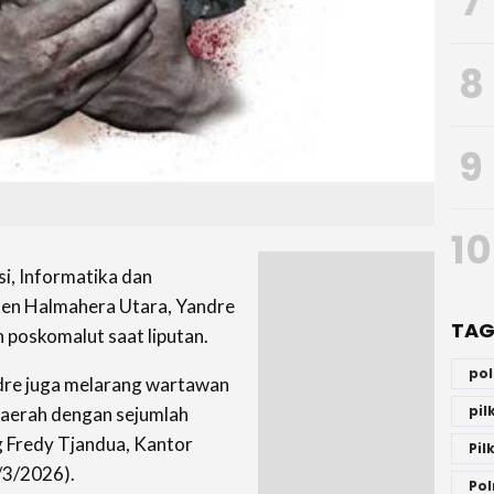
7
8
9
10
i, Informatika dan
ten Halmahera Utara, Yandre
TAG
poskomalut saat liputan.
po
dre juga melarang wartawan
pi
daerah dengan sejumlah
g Fredy Tjandua, Kantor
Pil
/3/2026).
Pol