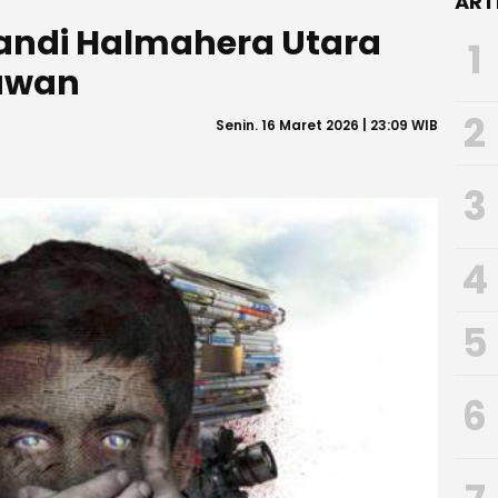
ART
andi Halmahera Utara
1
tawan
2
Senin. 16 Maret 2026 | 23:09 WIB
3
4
5
6