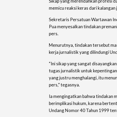
Sikap yang merendahkan profesi dan 
memicu reaksi keras dari kalangan 
Sekretaris Persatuan Wartawan Ind
Pua menyesalkan tindakan premani
pers.
Menurutnya, tindakan tersebut ma
kerja jurnalistik yang dilindungi 
“Ini sikap yang sangat disayangk
tugas jurnalistik untuk kepentingan
yang justru menghalangi, itu menun
pers,” tegasnya.
Ia mengingatkan bahwa tindakan 
berimplikasi hukum, karena berte
Undang Nomor 40 Tahun 1999 tent