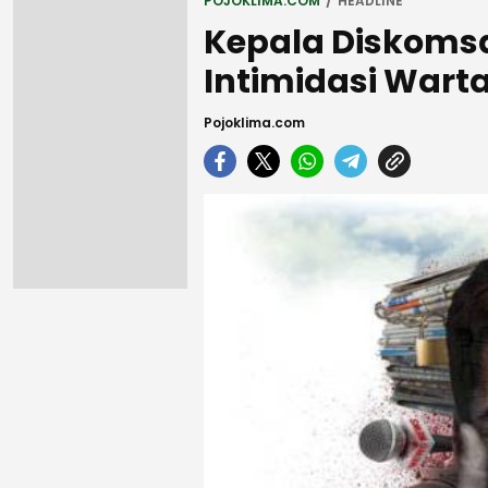
POJOKLIMA.COM
HEADLINE
Kepala Diskoms
Intimidasi War
Pojoklima.com