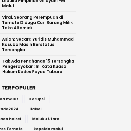
Dibuka Pimpinan Wilayah IPM
Malut
Viral, Seorang Perempuan di
Ternate Diduga Curi Barang Milik
Toko Alfamidi
Aslan: Secara Yuridis Muhammad
Kasuba Masih Berstatus
Tersangka
Tak Ada Penahanan 15 Tersangka
Pengeroyokan; Ini Kata Kuasa
Hukum Kades Foyoa Tabaru
 TERPOPULER
lda malut
Korupsi
lkada2024
Halsel
kada halsel
Maluku Utara
res Ternate
kapolda malut