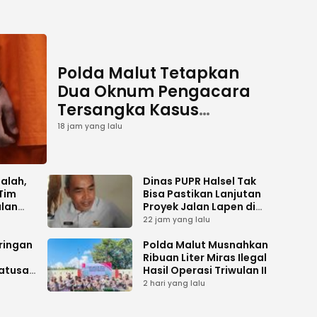
Polda Malut Tetapkan
Dua Oknum Pengacara
Tersangka Kasus
Pemalsuan Dokumen
18 jam yang lalu
salah,
Dinas PUPR Halsel Tak
Tim
Bisa Pastikan Lanjutan
alan
Proyek Jalan Lapen di
Desa Sambiki
22 jam yang lalu
ringan
Polda Malut Musnahkan
Ribuan Liter Miras Ilegal
atusan
Hasil Operasi Triwulan II
kan
2 hari yang lalu