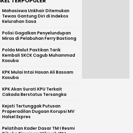
IKEL TERPOPULER
Mahasiswa Unkhair Ditemukan
Tewas Gantung Diri di Indekos
Kelurahan Sasa
Polisi Gagalkan Penyelundupan
Miras di Pelabuhan Ferry Bastiong
Polda Malut Pastikan Tarik
Kembali SKCK Cagub Muhammad
Kasuba
KPK Mulai Intai Hasan Ali Bassam
Kasuba
KPK Akan Surati KPU Terkait
Cakada Berstatus Tersangka
Kejati Tertunggak Putusan
Praperadilan Dugaan Korupsi MV
Halsel Expres
Pelatihan Kader Dasar TM I Resmi