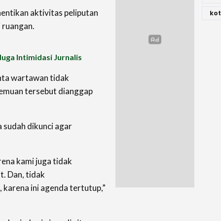
ntikan aktivitas peliputan
kot
 ruangan.
ga Intimidasi Jurnalis
nta wartawan tidak
temuan tersebut dianggap
 sudah dikunci agar
arena kami juga tidak
. Dan, tidak
arena ini agenda tertutup,”