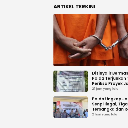
ARTIKEL TERKINI
Disinyalir Berma
Polda Terjunkan 
Periksa Proyek J
Tani di Galala
21 jam yang lalu
Polda Ungkap Ja
Senpi Ilegal, Tiga
Tersangka dan R
Amunisi Diaman
2 hari yang lalu