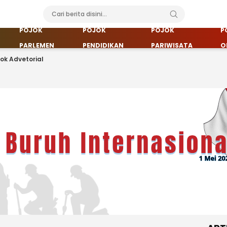
POJOK
POJOK
POJOK
P
PARLEMEN
PENDIDIKAN
PARIWISATA
O
jok Advetorial