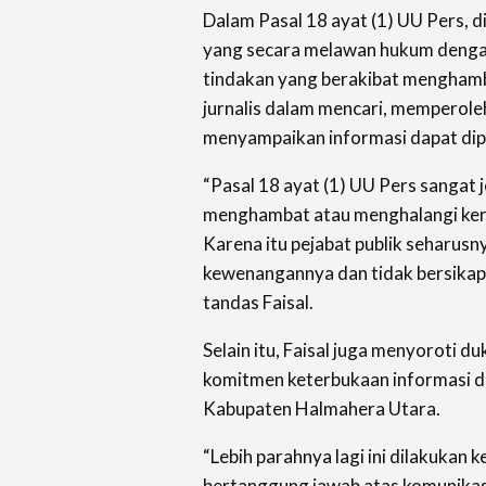
Dalam Pasal 18 ayat (1) UU Pers, 
yang secara melawan hukum denga
tindakan yang berakibat menghamb
jurnalis dalam mencari, memperole
menyampaikan informasi dapat dip
“Pasal 18 ayat (1) UU Pers sangat j
menghambat atau menghalangi kerj
Karena itu pejabat publik seharus
kewenangannya dan tidak bersikap 
tandas Faisal.
Selain itu, Faisal juga menyoroti d
komitmen keterbukaan informasi d
Kabupaten Halmahera Utara.
“Lebih parahnya lagi ini dilakukan k
bertanggung jawab atas komunikas