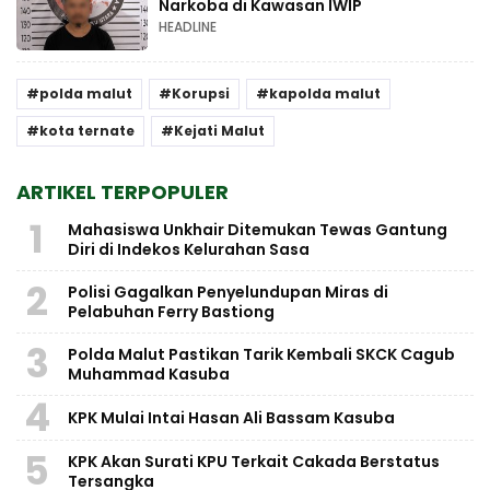
Narkoba di Kawasan IWIP
HEADLINE
polda malut
Korupsi
kapolda malut
kota ternate
Kejati Malut
ARTIKEL TERPOPULER
1
Mahasiswa Unkhair Ditemukan Tewas Gantung
Diri di Indekos Kelurahan Sasa
2
Polisi Gagalkan Penyelundupan Miras di
Pelabuhan Ferry Bastiong
3
Polda Malut Pastikan Tarik Kembali SKCK Cagub
Muhammad Kasuba
4
KPK Mulai Intai Hasan Ali Bassam Kasuba
5
KPK Akan Surati KPU Terkait Cakada Berstatus
Tersangka