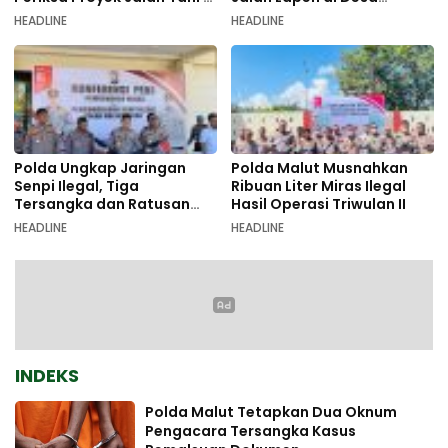
Galala
Sambiki
HEADLINE
HEADLINE
Polda Ungkap Jaringan
Polda Malut Musnahkan
Senpi Ilegal, Tiga
Ribuan Liter Miras Ilegal
Tersangka dan Ratusan
Hasil Operasi Triwulan II
Amunisi Diamankan
HEADLINE
HEADLINE
INDEKS
Polda Malut Tetapkan Dua Oknum
Pengacara Tersangka Kasus