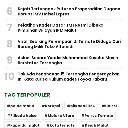
6
Kejati Tertunggak Putusan Praperadilan Dugaan
Korupsi MV Halsel Expres
7
Pelatihan Kader Dasar TM I Resmi Dibuka
Pimpinan Wilayah IPM Malut
8
Viral, Seorang Perempuan di Ternate Diduga Curi
Barang Milik Toko Alfamidi
9
Aslan: Secara Yuridis Muhammad Kasuba Masih
Berstatus Tersangka
10
Tak Ada Penahanan 15 Tersangka Pengeroyokan;
Ini Kata Kuasa Hukum Kades Foyoa Tabaru
TAG TERPOPULER
polda malut
Korupsi
pilkada2024
Halsel
Pilkada halsel
Maluku Utara
Polres Ternate
kapolda malut
kota ternate
Kejati Malut