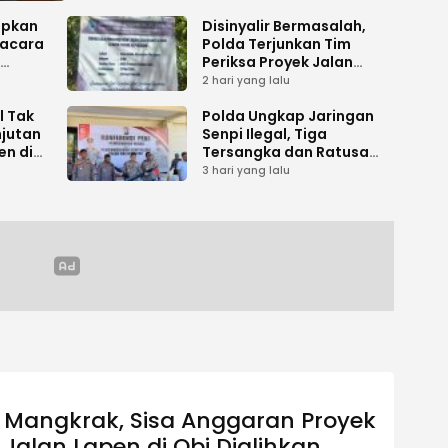
apkan
Disinyalir Bermasalah,
acara
Polda Terjunkan Tim
Periksa Proyek Jalan
umen
Tani di Galala
2 hari yang lalu
l Tak
Polda Ungkap Jaringan
njutan
Senpi Ilegal, Tiga
en di
Tersangka dan Ratusan
Amunisi Diamankan
3 hari yang lalu
Mangkrak, Sisa Anggaran Proyek
Jalan Lapen di Obi Dialihkan