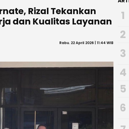
ART
rnate, Rizal Tekankan
1
rja dan Kualitas Layanan
2
Rabu. 22 April 2026 | 11:44 WIB
3
4
5
6