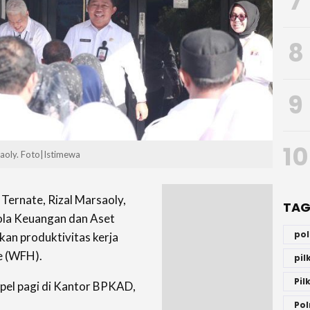
7
8
9
10
saoly. Foto|Istimewa
Ternate, Rizal Marsaoly,
TAG
ola Keuangan dan Aset
po
an produktivitas kerja
e (WFH).
pi
Pil
pel pagi di Kantor BPKAD,
Pol