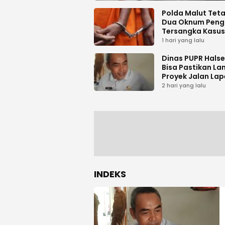
Polda Malut Tet
Dua Oknum Peng
Tersangka Kasus
Pemalsuan Dok
1 hari yang lalu
Dinas PUPR Halse
Bisa Pastikan La
Proyek Jalan Lap
Desa Sambiki
2 hari yang lalu
INDEKS