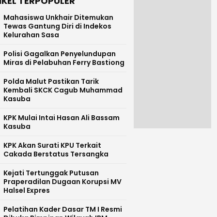
IKEL TERPOPULER
Mahasiswa Unkhair Ditemukan
Tewas Gantung Diri di Indekos
Kelurahan Sasa
Polisi Gagalkan Penyelundupan
Miras di Pelabuhan Ferry Bastiong
Polda Malut Pastikan Tarik
Kembali SKCK Cagub Muhammad
Kasuba
KPK Mulai Intai Hasan Ali Bassam
Kasuba
KPK Akan Surati KPU Terkait
Cakada Berstatus Tersangka
Kejati Tertunggak Putusan
Praperadilan Dugaan Korupsi MV
Halsel Expres
Pelatihan Kader Dasar TM I Resmi