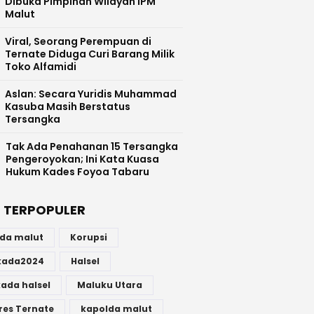
Dibuka Pimpinan Wilayah IPM
Malut
Viral, Seorang Perempuan di
Ternate Diduga Curi Barang Milik
Toko Alfamidi
Aslan: Secara Yuridis Muhammad
Kasuba Masih Berstatus
Tersangka
Tak Ada Penahanan 15 Tersangka
Pengeroyokan; Ini Kata Kuasa
Hukum Kades Foyoa Tabaru
 TERPOPULER
lda malut
Korupsi
lkada2024
Halsel
kada halsel
Maluku Utara
res Ternate
kapolda malut