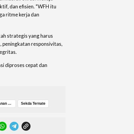
ktif, dan efisien. “WFH itu
ga ritme kerja dan
kah strategis yang harus
n, peningkatan responsivitas,
egritas.
si diproses cepat dan
.
Kualitas pelayanan publik
Sekda Ternate