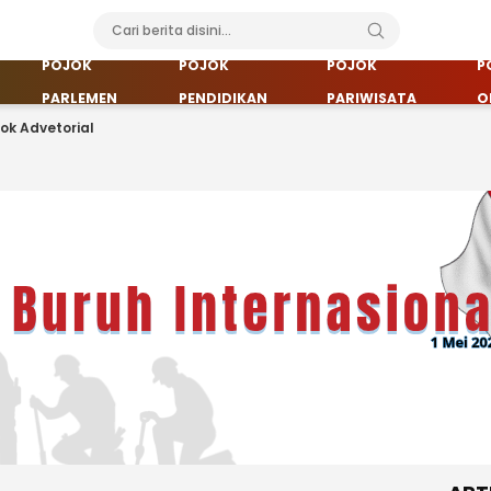
POJOK
POJOK
POJOK
P
PARLEMEN
PENDIDIKAN
PARIWISATA
O
jok Advetorial