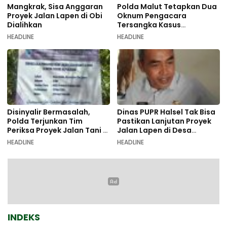
Mangkrak, Sisa Anggaran
Polda Malut Tetapkan Dua
Proyek Jalan Lapen di Obi
Oknum Pengacara
Dialihkan
Tersangka Kasus
Pemalsuan Dokumen
HEADLINE
HEADLINE
Disinyalir Bermasalah,
Dinas PUPR Halsel Tak Bisa
Polda Terjunkan Tim
Pastikan Lanjutan Proyek
Periksa Proyek Jalan Tani di
Jalan Lapen di Desa
Galala
Sambiki
HEADLINE
HEADLINE
INDEKS