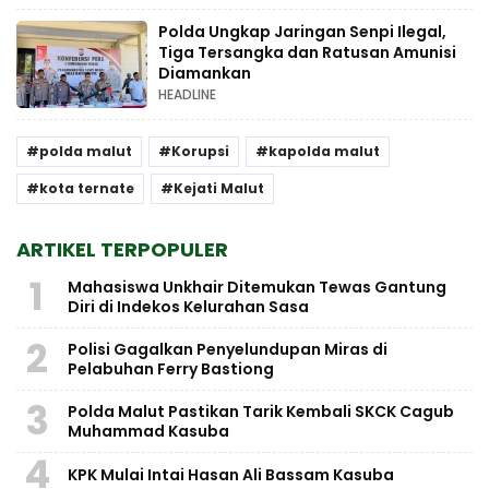
Polda Ungkap Jaringan Senpi Ilegal,
Tiga Tersangka dan Ratusan Amunisi
Diamankan
HEADLINE
polda malut
Korupsi
kapolda malut
kota ternate
Kejati Malut
ARTIKEL TERPOPULER
1
Mahasiswa Unkhair Ditemukan Tewas Gantung
Diri di Indekos Kelurahan Sasa
2
Polisi Gagalkan Penyelundupan Miras di
Pelabuhan Ferry Bastiong
3
Polda Malut Pastikan Tarik Kembali SKCK Cagub
Muhammad Kasuba
4
KPK Mulai Intai Hasan Ali Bassam Kasuba