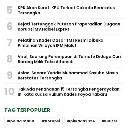
5
KPK Akan Surati KPU Terkait Cakada Berstatus
Tersangka
6
Kejati Tertunggak Putusan Praperadilan Dugaan
Korupsi MV Halsel Expres
7
Pelatihan Kader Dasar TM I Resmi Dibuka
Pimpinan Wilayah IPM Malut
8
Viral, Seorang Perempuan di Ternate Diduga Curi
Barang Milik Toko Alfamidi
9
Aslan: Secara Yuridis Muhammad Kasuba Masih
Berstatus Tersangka
10
Tak Ada Penahanan 15 Tersangka Pengeroyokan;
Ini Kata Kuasa Hukum Kades Foyoa Tabaru
TAG TERPOPULER
polda malut
Korupsi
pilkada2024
Halsel