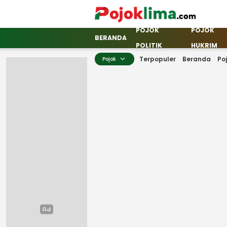
POJOK
POJOK
pojoklima.com
Mojokin
BERANDA
POLITIK
HUKRIM
Terpopuler
Beranda
Po
Pojok