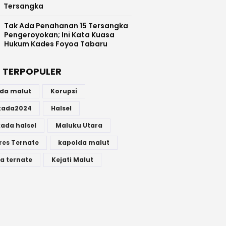
Tersangka
Tak Ada Penahanan 15 Tersangka
Pengeroyokan; Ini Kata Kuasa
Hukum Kades Foyoa Tabaru
 TERPOPULER
lda malut
Korupsi
lkada2024
Halsel
kada halsel
Maluku Utara
res Ternate
kapolda malut
a ternate
Kejati Malut