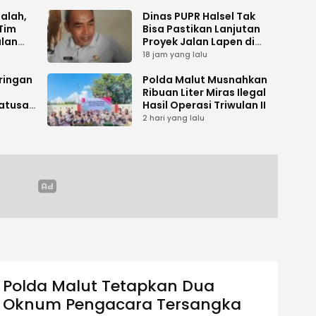
salah,
Dinas PUPR Halsel Tak
Tim
Bisa Pastikan Lanjutan
alan
Proyek Jalan Lapen di
Desa Sambiki
18 jam yang lalu
ringan
Polda Malut Musnahkan
Ribuan Liter Miras Ilegal
atusan
Hasil Operasi Triwulan II
kan
2 hari yang lalu
Polda Malut Tetapkan Dua
Oknum Pengacara Tersangka