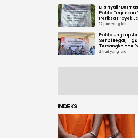
Disinyalir Berma
Polda Terjunkan 
Periksa Proyek J
Tani di Galala
17 jam yang lalu
Polda Ungkap Ja
Senpi Ilegal, Tiga
Tersangka dan R
Amunisi Diaman
2 hari yang lalu
INDEKS