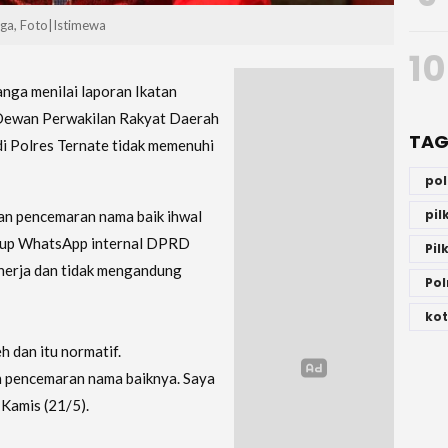
nga, Foto|Istimewa
10
nga menilai laporan Ikatan
 Dewan Perwakilan Rakyat Daerah
TAG
di Polres Ternate tidak memenuhi
po
pi
an pencemaran nama baik ihwal
grup WhatsApp internal DPRD
Pil
kinerja dan tidak mengandung
Pol
kot
h dan itu normatif.
an pencemaran nama baiknya. Saya
 Kamis (21/5).