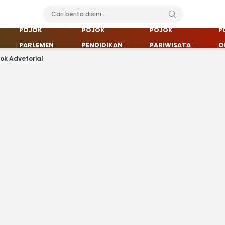
POJOK
POJOK
POJOK
P
PARLEMEN
PENDIDIKAN
PARIWISATA
O
jok Advetorial