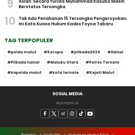
9
Aslan: Secara Yuridis Muhammad Kasuba Masih
Berstatus Tersangka
10
Tak Ada Penahanan 15 Tersangka Pengeroyokan;
Ini Kata Kuasa Hukum Kades Foyoa Tabaru
TAG TERPOPULER
polda malut
Korupsi
pilkada2024
Halsel
Pilkada halsel
Maluku Utara
Polres Ternate
kapolda malut
kota ternate
Kejati Malut
SOSIAL MEDIA
Ikuti Kami di
Redaksi
Kode Etik
Pedoman Media Siber