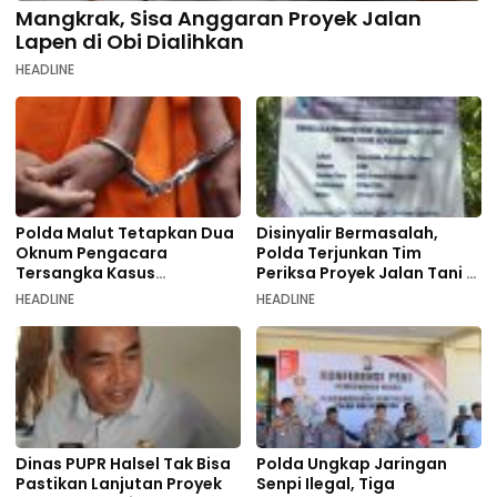
Mangkrak, Sisa Anggaran Proyek Jalan
Lapen di Obi Dialihkan
HEADLINE
Polda Malut Tetapkan Dua
Disinyalir Bermasalah,
Oknum Pengacara
Polda Terjunkan Tim
Tersangka Kasus
Periksa Proyek Jalan Tani di
Pemalsuan Dokumen
Galala
HEADLINE
HEADLINE
Dinas PUPR Halsel Tak Bisa
Polda Ungkap Jaringan
Pastikan Lanjutan Proyek
Senpi Ilegal, Tiga