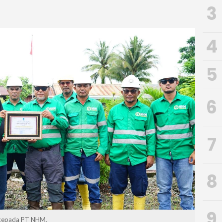
3
4
5
6
7
8
9
 kepada PT NHM.