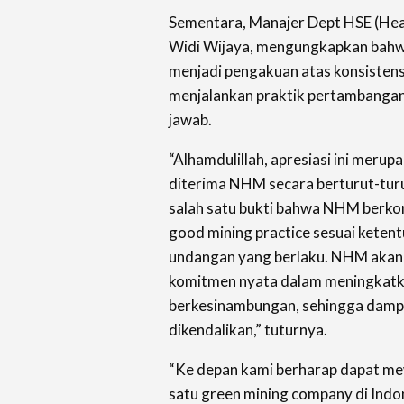
Sementara, Manajer Dept HSE (Hea
Widi Wijaya, mengungkapkan bahw
menjadi pengakuan atas konsisten
menjalankan praktik pertambangan
jawab.
“Alhamdulillah, apresiasi ini mer
diterima NHM secara berturut-turu
salah satu bukti bahwa NHM berk
good mining practice sesuai keten
undangan yang berlaku.
NHM akan 
komitmen nyata dalam meningkatka
berkesinambungan, sehingga dampa
dikendalikan,” tuturnya.
“Ke depan kami berharap dapat m
satu green mining company di Indo