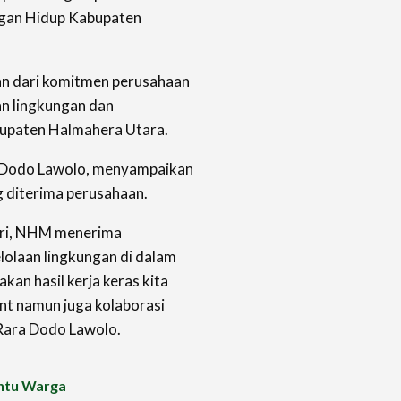
gan Hidup Kabupaten
an dari komitmen perusahaan
n lingkungan dan
bupaten Halmahera Utara.
a Dodo Lawolo, menyampaikan
 diterima perusahaan.
kuri, NHM menerima
lolaan lingkungan di dalam
kan hasil kerja keras kita
nt namun juga kolaborasi
 Rara
Dodo Lawolo.
ntu Warga