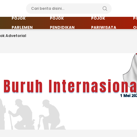
POJOK
POJOK
POJOK
P
PARLEMEN
PENDIDIKAN
PARIWISATA
O
jok Advetorial