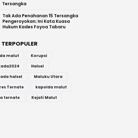
Tersangka
Tak Ada Penahanan 15 Tersangka
Pengeroyokan; Ini Kata Kuasa
Hukum Kades Foyoa Tabaru
 TERPOPULER
lda malut
Korupsi
lkada2024
Halsel
kada halsel
Maluku Utara
res Ternate
kapolda malut
a ternate
Kejati Malut