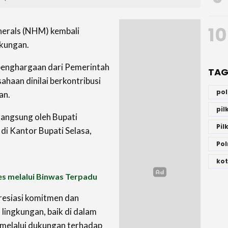
10
erals (NHM) kembali
gkungan.
 penghargaan dari Pemerintah
TAG
haan dinilai berkontribusi
po
an.
pi
langsung oleh Bupati
Pil
di Kantor Bupati Selasa,
Pol
kot
s melalui Binwas Terpadu
resiasi komitmen dan
lingkungan, baik di dalam
melalui dukungan terhadap