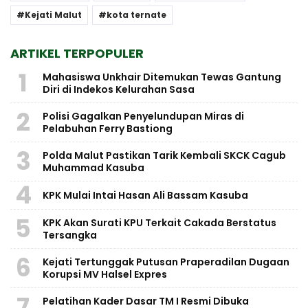
Kejati Malut
kota ternate
ARTIKEL TERPOPULER
1
Mahasiswa Unkhair Ditemukan Tewas Gantung
Diri di Indekos Kelurahan Sasa
2
Polisi Gagalkan Penyelundupan Miras di
Pelabuhan Ferry Bastiong
3
Polda Malut Pastikan Tarik Kembali SKCK Cagub
Muhammad Kasuba
4
KPK Mulai Intai Hasan Ali Bassam Kasuba
5
KPK Akan Surati KPU Terkait Cakada Berstatus
Tersangka
6
Kejati Tertunggak Putusan Praperadilan Dugaan
Korupsi MV Halsel Expres
7
Pelatihan Kader Dasar TM I Resmi Dibuka