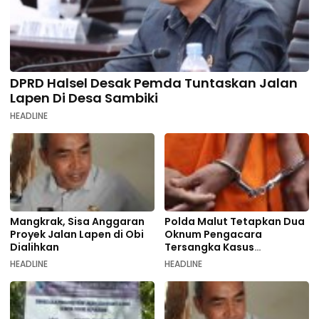
DPRD Halsel Desak Pemda Tuntaskan Jalan
Lapen Di Desa Sambiki
HEADLINE
Mangkrak, Sisa Anggaran
Polda Malut Tetapkan Dua
Proyek Jalan Lapen di Obi
Oknum Pengacara
Dialihkan
Tersangka Kasus
Pemalsuan Dokumen
HEADLINE
HEADLINE