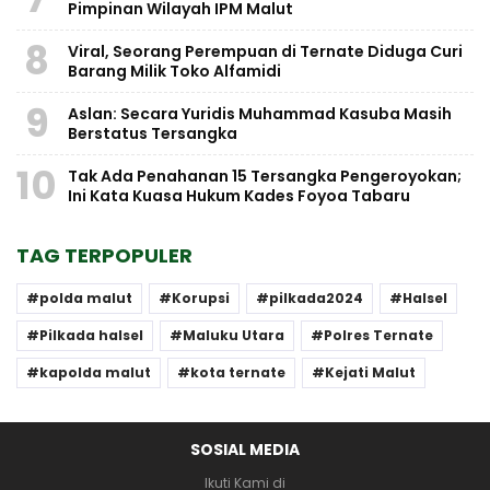
Pimpinan Wilayah IPM Malut
8
Viral, Seorang Perempuan di Ternate Diduga Curi
Barang Milik Toko Alfamidi
9
Aslan: Secara Yuridis Muhammad Kasuba Masih
Berstatus Tersangka
10
Tak Ada Penahanan 15 Tersangka Pengeroyokan;
Ini Kata Kuasa Hukum Kades Foyoa Tabaru
TAG TERPOPULER
polda malut
Korupsi
pilkada2024
Halsel
Pilkada halsel
Maluku Utara
Polres Ternate
kapolda malut
kota ternate
Kejati Malut
SOSIAL MEDIA
Ikuti Kami di