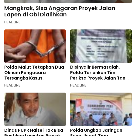
Mangkrak, Sisa Anggaran Proyek Jalan
Lapen di Obi Dialihkan
HEADLINE
Polda Malut Tetapkan Dua
Disinyalir Bermasalah,
Oknum Pengacara
Polda Terjunkan Tim
Tersangka Kasus
Periksa Proyek Jalan Tani di
Pemalsuan Dokumen
Galala
HEADLINE
HEADLINE
Dinas PUPR Halsel Tak Bisa
Polda Ungkap Jaringan
Pastikan Lanjutan Proyek
Senpi Ilegal, Tiga