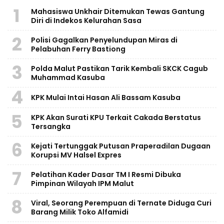
1
Mahasiswa Unkhair Ditemukan Tewas Gantung
Diri di Indekos Kelurahan Sasa
2
Polisi Gagalkan Penyelundupan Miras di
Pelabuhan Ferry Bastiong
3
Polda Malut Pastikan Tarik Kembali SKCK Cagub
Muhammad Kasuba
4
KPK Mulai Intai Hasan Ali Bassam Kasuba
5
KPK Akan Surati KPU Terkait Cakada Berstatus
Tersangka
6
Kejati Tertunggak Putusan Praperadilan Dugaan
Korupsi MV Halsel Expres
7
Pelatihan Kader Dasar TM I Resmi Dibuka
Pimpinan Wilayah IPM Malut
8
Viral, Seorang Perempuan di Ternate Diduga Curi
Barang Milik Toko Alfamidi