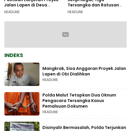
Jalan Lapen di Desa
Tersangka dan Ratusan
Sambiki
Amunisi Diamankan
HEADLINE
HEADLINE
INDEKS
Mangkrak, Sisa Anggaran Proyek Jalan
Lapen di Obi Dialihkan
HEADLINE
Polda Malut Tetapkan Dua Oknum
Pengacara Tersangka Kasus
Pemalsuan Dokumen
HEADLINE
Disinyalir Bermasalah, Polda Terjunkan