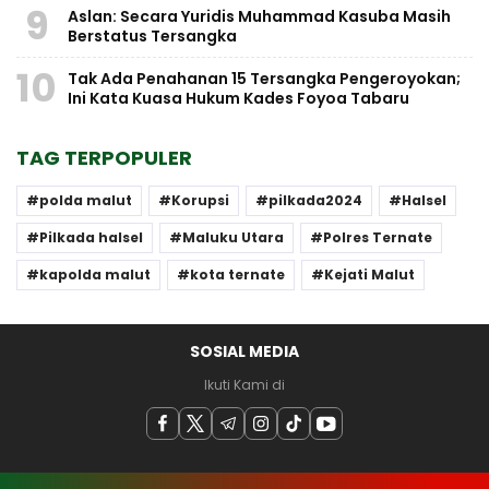
9
Aslan: Secara Yuridis Muhammad Kasuba Masih
Berstatus Tersangka
10
Tak Ada Penahanan 15 Tersangka Pengeroyokan;
Ini Kata Kuasa Hukum Kades Foyoa Tabaru
TAG TERPOPULER
polda malut
Korupsi
pilkada2024
Halsel
Pilkada halsel
Maluku Utara
Polres Ternate
kapolda malut
kota ternate
Kejati Malut
SOSIAL MEDIA
Ikuti Kami di