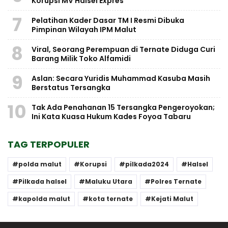
Korupsi MV Halsel Expres
7
Pelatihan Kader Dasar TM I Resmi Dibuka
Pimpinan Wilayah IPM Malut
8
Viral, Seorang Perempuan di Ternate Diduga Curi
Barang Milik Toko Alfamidi
9
Aslan: Secara Yuridis Muhammad Kasuba Masih
Berstatus Tersangka
10
Tak Ada Penahanan 15 Tersangka Pengeroyokan;
Ini Kata Kuasa Hukum Kades Foyoa Tabaru
TAG TERPOPULER
polda malut
Korupsi
pilkada2024
Halsel
Pilkada halsel
Maluku Utara
Polres Ternate
kapolda malut
kota ternate
Kejati Malut