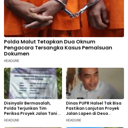
Polda Malut Tetapkan Dua Oknum
Pengacara Tersangka Kasus Pemalsuan
Dokumen
HEADLINE
Disinyalir Bermasalah,
Dinas PUPR Halsel Tak Bisa
Polda Terjunkan Tim
Pastikan Lanjutan Proyek
Periksa Proyek Jalan Tani di
Jalan Lapen di Desa
Galala
Sambiki
HEADLINE
HEADLINE