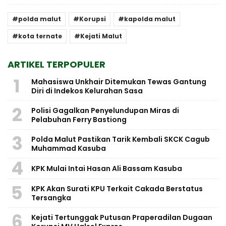
polda malut
Korupsi
kapolda malut
kota ternate
Kejati Malut
ARTIKEL TERPOPULER
1
Mahasiswa Unkhair Ditemukan Tewas Gantung
Diri di Indekos Kelurahan Sasa
2
Polisi Gagalkan Penyelundupan Miras di
Pelabuhan Ferry Bastiong
3
Polda Malut Pastikan Tarik Kembali SKCK Cagub
Muhammad Kasuba
4
KPK Mulai Intai Hasan Ali Bassam Kasuba
5
KPK Akan Surati KPU Terkait Cakada Berstatus
Tersangka
6
Kejati Tertunggak Putusan Praperadilan Dugaan