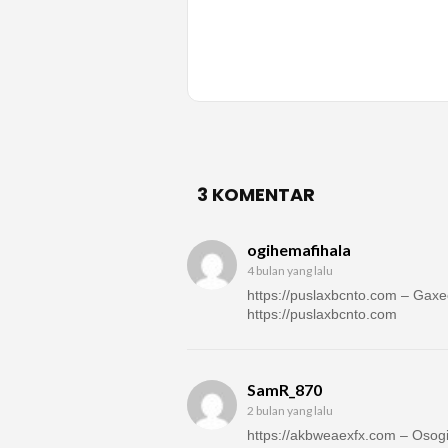
3 KOMENTAR
ogihemafihala
4 bulan yang lalu
https://puslaxbcnto.com – Gaxe
https://puslaxbcnto.com
SamR_870
2 bulan yang lalu
https://akbweaexfx.com – Osog