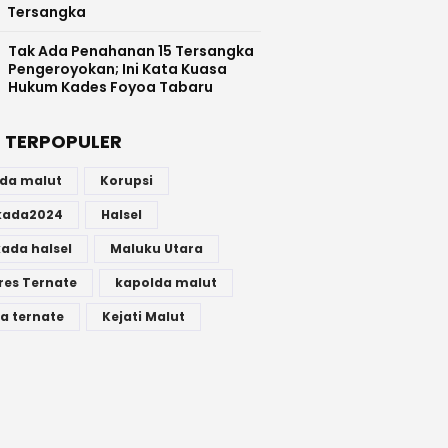
Tersangka
Tak Ada Penahanan 15 Tersangka
Pengeroyokan; Ini Kata Kuasa
Hukum Kades Foyoa Tabaru
 TERPOPULER
lda malut
Korupsi
lkada2024
Halsel
kada halsel
Maluku Utara
res Ternate
kapolda malut
a ternate
Kejati Malut