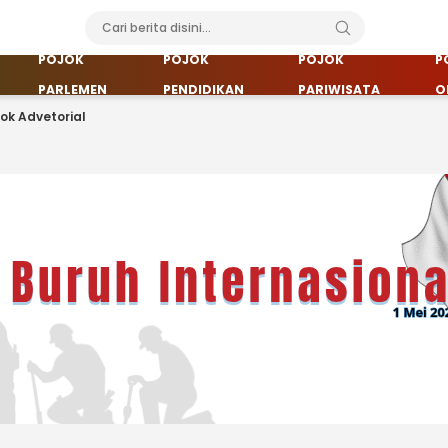
POJOK
POJOK
POJOK
P
PARLEMEN
PENDIDIKAN
PARIWISATA
O
jok Advetorial