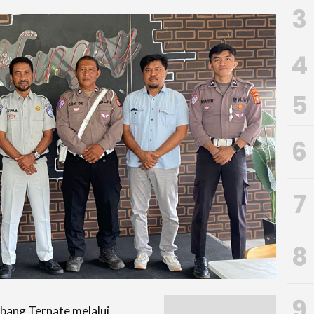
3
4
5
6
7
8
9
bang Ternate melalui