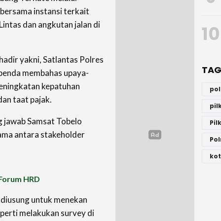
ersama instansi terkait
intas dan angkutan jalan di
10
hadir yakni, Satlantas Polres
TAG
ppenda membahas upaya-
eningkatan kepatuhan
po
an taat pajak.
pi
g jawab Samsat Tobelo
Pil
ama antara stakeholder
Pol
kot
 Forum HRD
 diusung untuk menekan
perti melakukan survey di