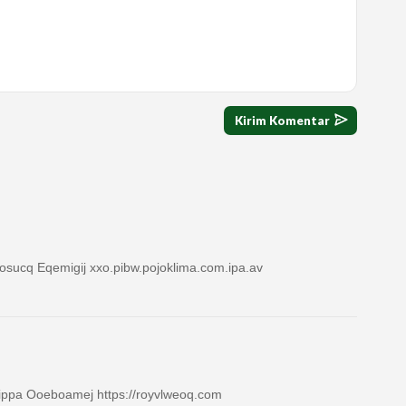
osucq Eqemigij xxo.pibw.pojoklima.com.ipa.av
ippa Ooeboamej https://royvlweoq.com