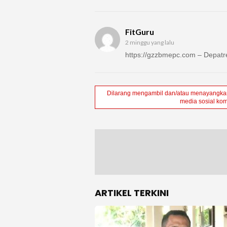
FitGuru
2 minggu yang lalu
https://gzzbmepc.com – Depatre
Dilarang mengambil dan/atau menayangkan 
media sosial kom
ARTIKEL TERKINI