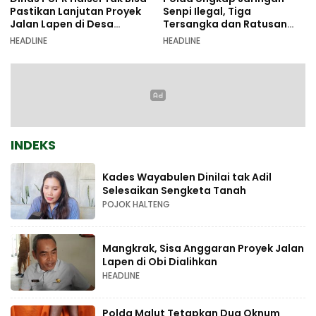
Pastikan Lanjutan Proyek
Senpi Ilegal, Tiga
Jalan Lapen di Desa
Tersangka dan Ratusan
Sambiki
Amunisi Diamankan
HEADLINE
HEADLINE
INDEKS
Kades Wayabulen Dinilai tak Adil
Selesaikan Sengketa Tanah
POJOK HALTENG
Mangkrak, Sisa Anggaran Proyek Jalan
Lapen di Obi Dialihkan
HEADLINE
Polda Malut Tetapkan Dua Oknum