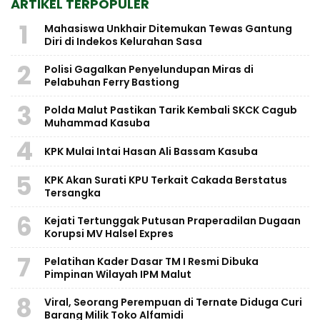
ARTIKEL TERPOPULER
1
Mahasiswa Unkhair Ditemukan Tewas Gantung
Diri di Indekos Kelurahan Sasa
2
Polisi Gagalkan Penyelundupan Miras di
Pelabuhan Ferry Bastiong
3
Polda Malut Pastikan Tarik Kembali SKCK Cagub
Muhammad Kasuba
4
KPK Mulai Intai Hasan Ali Bassam Kasuba
5
KPK Akan Surati KPU Terkait Cakada Berstatus
Tersangka
6
Kejati Tertunggak Putusan Praperadilan Dugaan
Korupsi MV Halsel Expres
7
Pelatihan Kader Dasar TM I Resmi Dibuka
Pimpinan Wilayah IPM Malut
8
Viral, Seorang Perempuan di Ternate Diduga Curi
Barang Milik Toko Alfamidi