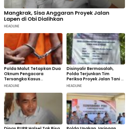
Mangkrak, Sisa Anggaran Proyek Jalan
Lapen di Obi Dialihkan
HEADLINE
Polda Malut Tetapkan Dua
Disinyalir Bermasalah,
Oknum Pengacara
Polda Terjunkan Tim
Tersangka Kasus
Periksa Proyek Jalan Tani di
Pemalsuan Dokumen
Galala
HEADLINE
HEADLINE
Dinas PUPR Halsel Tak Bisa
Polda Ungkap Jaringan