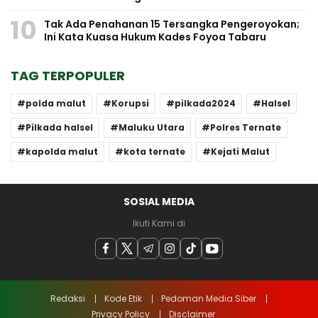
10
Tak Ada Penahanan 15 Tersangka Pengeroyokan;
Ini Kata Kuasa Hukum Kades Foyoa Tabaru
TAG TERPOPULER
polda malut
Korupsi
pilkada2024
Halsel
Pilkada halsel
Maluku Utara
Polres Ternate
kapolda malut
kota ternate
Kejati Malut
SOSIAL MEDIA
Ikuti Kami di
Redaksi
Kode Etik
Pedoman Media Siber
Privacy Policy
Disclaimer