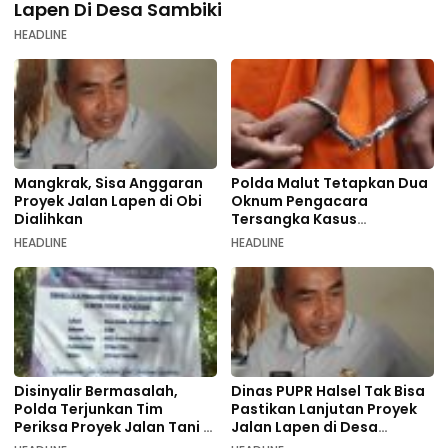
Lapen Di Desa Sambiki
HEADLINE
Mangkrak, Sisa Anggaran
Polda Malut Tetapkan Dua
Proyek Jalan Lapen di Obi
Oknum Pengacara
Dialihkan
Tersangka Kasus
Pemalsuan Dokumen
HEADLINE
HEADLINE
Disinyalir Bermasalah,
Dinas PUPR Halsel Tak Bisa
Polda Terjunkan Tim
Pastikan Lanjutan Proyek
Periksa Proyek Jalan Tani di
Jalan Lapen di Desa
Galala
Sambiki