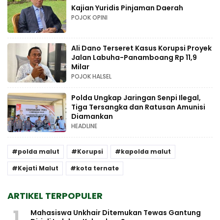
Kajian Yuridis Pinjaman Daerah
POJOK OPINI
Ali Dano Terseret Kasus Korupsi Proyek
Jalan Labuha-Panamboang Rp 11,9
Milar
POJOK HALSEL
Polda Ungkap Jaringan Senpi Ilegal,
Tiga Tersangka dan Ratusan Amunisi
Diamankan
HEADLINE
polda malut
Korupsi
kapolda malut
Kejati Malut
kota ternate
ARTIKEL TERPOPULER
1
Mahasiswa Unkhair Ditemukan Tewas Gantung