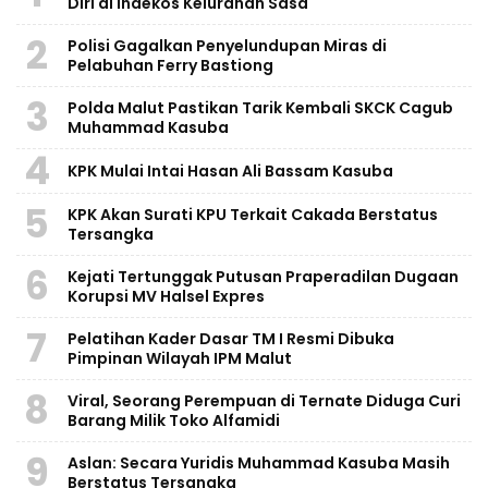
Diri di Indekos Kelurahan Sasa
2
Polisi Gagalkan Penyelundupan Miras di
Pelabuhan Ferry Bastiong
3
Polda Malut Pastikan Tarik Kembali SKCK Cagub
Muhammad Kasuba
4
KPK Mulai Intai Hasan Ali Bassam Kasuba
5
KPK Akan Surati KPU Terkait Cakada Berstatus
Tersangka
6
Kejati Tertunggak Putusan Praperadilan Dugaan
Korupsi MV Halsel Expres
7
Pelatihan Kader Dasar TM I Resmi Dibuka
Pimpinan Wilayah IPM Malut
8
Viral, Seorang Perempuan di Ternate Diduga Curi
Barang Milik Toko Alfamidi
9
Aslan: Secara Yuridis Muhammad Kasuba Masih
Berstatus Tersangka