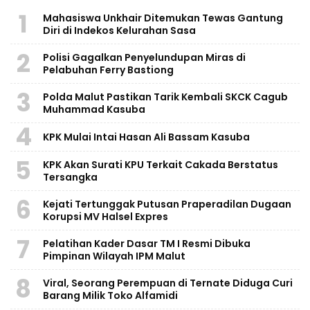
1
Mahasiswa Unkhair Ditemukan Tewas Gantung
Diri di Indekos Kelurahan Sasa
2
Polisi Gagalkan Penyelundupan Miras di
Pelabuhan Ferry Bastiong
3
Polda Malut Pastikan Tarik Kembali SKCK Cagub
Muhammad Kasuba
4
KPK Mulai Intai Hasan Ali Bassam Kasuba
5
KPK Akan Surati KPU Terkait Cakada Berstatus
Tersangka
6
Kejati Tertunggak Putusan Praperadilan Dugaan
Korupsi MV Halsel Expres
7
Pelatihan Kader Dasar TM I Resmi Dibuka
Pimpinan Wilayah IPM Malut
8
Viral, Seorang Perempuan di Ternate Diduga Curi
Barang Milik Toko Alfamidi