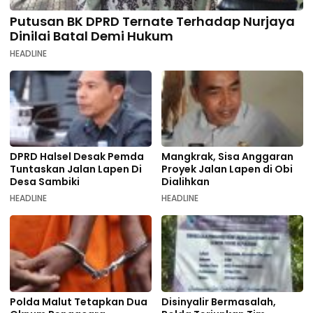
Putusan BK DPRD Ternate Terhadap Nurjaya
Dinilai Batal Demi Hukum
HEADLINE
DPRD Halsel Desak Pemda
Mangkrak, Sisa Anggaran
Tuntaskan Jalan Lapen Di
Proyek Jalan Lapen di Obi
Desa Sambiki
Dialihkan
HEADLINE
HEADLINE
Polda Malut Tetapkan Dua
Disinyalir Bermasalah,