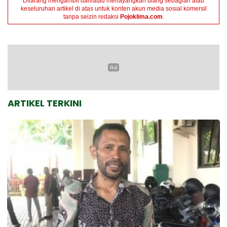
Dilarang mengambil dan/atau menayangkan ulang sebagian atau
keseluruhan artikel di atas untuk konten akun media sosial komersil
tanpa seizin redaksi
Pojoklima.com
.
ARTIKEL TERKINI