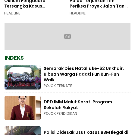
Oknum Pengacara
Polda Terjunkan Tim
Tersangka Kasus
Periksa Proyek Jalan Tani di
Pemalsuan Dokumen
Galala
HEADLINE
HEADLINE
INDEKS
Semarak Dies Natalis ke-62 Unkhair,
Ribuan Warga Padati Fun Run-Fun
Walk
POJOK TERNATE
DPD IMM Malut Soroti Program
Sekolah Rakyat
POJOK PENDIDIKAN
Polisi Didesak Usut Kasus BBM Ilegal di