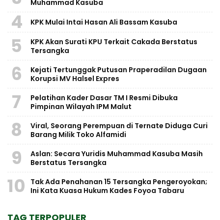
Muhammad Kasuba
4
KPK Mulai Intai Hasan Ali Bassam Kasuba
5
KPK Akan Surati KPU Terkait Cakada Berstatus
Tersangka
6
Kejati Tertunggak Putusan Praperadilan Dugaan
Korupsi MV Halsel Expres
7
Pelatihan Kader Dasar TM I Resmi Dibuka
Pimpinan Wilayah IPM Malut
8
Viral, Seorang Perempuan di Ternate Diduga Curi
Barang Milik Toko Alfamidi
9
Aslan: Secara Yuridis Muhammad Kasuba Masih
Berstatus Tersangka
10
Tak Ada Penahanan 15 Tersangka Pengeroyokan;
Ini Kata Kuasa Hukum Kades Foyoa Tabaru
TAG TERPOPULER