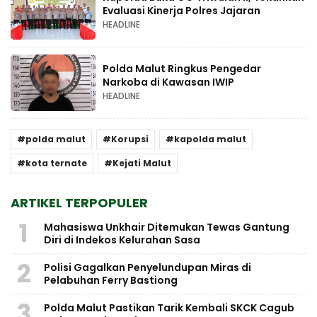
Evaluasi Kinerja Polres Jajaran
HEADLINE
Polda Malut Ringkus Pengedar
Narkoba di Kawasan IWIP
HEADLINE
polda malut
Korupsi
kapolda malut
kota ternate
Kejati Malut
ARTIKEL TERPOPULER
1
Mahasiswa Unkhair Ditemukan Tewas Gantung
Diri di Indekos Kelurahan Sasa
2
Polisi Gagalkan Penyelundupan Miras di
Pelabuhan Ferry Bastiong
3
Polda Malut Pastikan Tarik Kembali SKCK Cagub