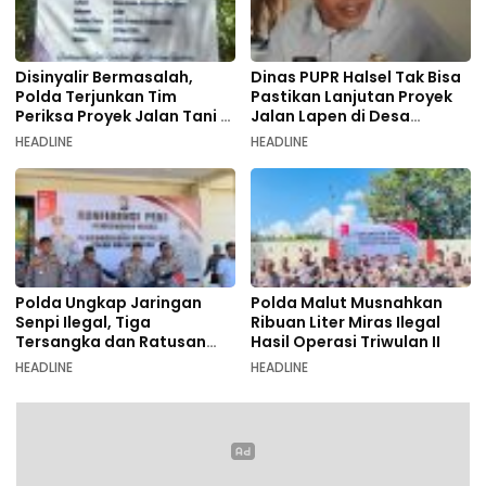
Disinyalir Bermasalah,
Dinas PUPR Halsel Tak Bisa
Polda Terjunkan Tim
Pastikan Lanjutan Proyek
Periksa Proyek Jalan Tani di
Jalan Lapen di Desa
Galala
Sambiki
HEADLINE
HEADLINE
Polda Ungkap Jaringan
Polda Malut Musnahkan
Senpi Ilegal, Tiga
Ribuan Liter Miras Ilegal
Tersangka dan Ratusan
Hasil Operasi Triwulan II
Amunisi Diamankan
HEADLINE
HEADLINE