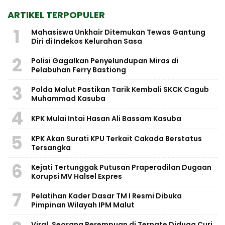
ARTIKEL TERPOPULER
1
Mahasiswa Unkhair Ditemukan Tewas Gantung
Diri di Indekos Kelurahan Sasa
2
Polisi Gagalkan Penyelundupan Miras di
Pelabuhan Ferry Bastiong
3
Polda Malut Pastikan Tarik Kembali SKCK Cagub
Muhammad Kasuba
4
KPK Mulai Intai Hasan Ali Bassam Kasuba
5
KPK Akan Surati KPU Terkait Cakada Berstatus
Tersangka
6
Kejati Tertunggak Putusan Praperadilan Dugaan
Korupsi MV Halsel Expres
7
Pelatihan Kader Dasar TM I Resmi Dibuka
Pimpinan Wilayah IPM Malut
Viral, Seorang Perempuan di Ternate Diduga Curi