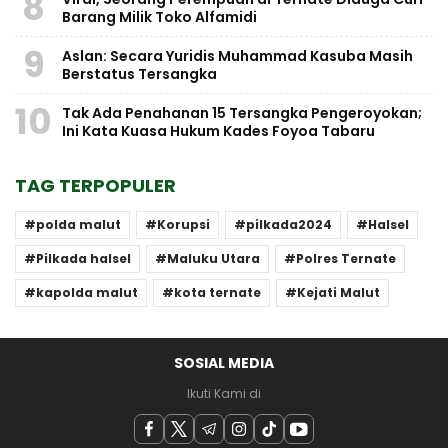
8
Barang Milik Toko Alfamidi
9
Aslan: Secara Yuridis Muhammad Kasuba Masih
Berstatus Tersangka
10
Tak Ada Penahanan 15 Tersangka Pengeroyokan;
Ini Kata Kuasa Hukum Kades Foyoa Tabaru
TAG TERPOPULER
polda malut
Korupsi
pilkada2024
Halsel
Pilkada halsel
Maluku Utara
Polres Ternate
kapolda malut
kota ternate
Kejati Malut
SOSIAL MEDIA
Ikuti Kami di