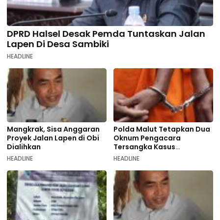
DPRD Halsel Desak Pemda Tuntaskan Jalan
Lapen Di Desa Sambiki
HEADLINE
Mangkrak, Sisa Anggaran
Polda Malut Tetapkan Dua
Proyek Jalan Lapen di Obi
Oknum Pengacara
Dialihkan
Tersangka Kasus
Pemalsuan Dokumen
HEADLINE
HEADLINE