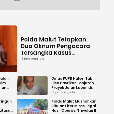
Polda Malut Tetapkan
Dua Oknum Pengacara
Tersangka Kasus
Pemalsuan Dokumen
16 jam yang lalu
salah,
Dinas PUPR Halsel Tak
Tim
Bisa Pastikan Lanjutan
alan
Proyek Jalan Lapen di
Desa Sambiki
19 jam yang lalu
ringan
Polda Malut Musnahkan
Ribuan Liter Miras Ilegal
atusan
Hasil Operasi Triwulan II