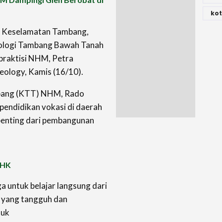
kot
um Keselamatan Tambang,
Geologi Tambang Bawah Tanah
praktisi NHM, Petra
eology, Kamis (16/10).
mbang (KTT) NHM, Rado
endidikan vokasi di daerah
enting dari pembangunan
KLHK
a untuk belajar langsung dari
g yang tangguh dan
tuk