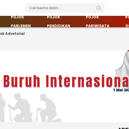
POJOK
POJOK
POJOK
P
PARLEMEN
PENDIDIKAN
PARIWISATA
O
jok Advetorial