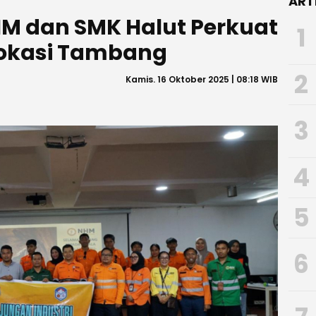
ART
HM dan SMK Halut Perkuat
1
okasi Tambang
2
Kamis. 16 Oktober 2025 | 08:18 WIB
3
4
5
6