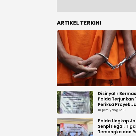
ARTIKEL TERKINI
Disinyalir Berma
Polda Terjunkan 
Periksa Proyek J
Tani di Galala
18 jam yang lalu
Polda Ungkap Ja
Senpi Ilegal, Tiga
Tersangka dan R