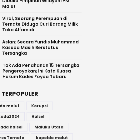
Dibuka Pimpinan Wilayah IPM
Malut
Viral, Seorang Perempuan di
Ternate Diduga Curi Barang Milik
Toko Alfamidi
Aslan: Secara Yuridis Muhammad
Kasuba Masih Berstatus
Tersangka
Tak Ada Penahanan 15 Tersangka
Pengeroyokan; Ini Kata Kuasa
Hukum Kades Foyoa Tabaru
 TERPOPULER
lda malut
Korupsi
lkada2024
Halsel
kada halsel
Maluku Utara
res Ternate
kapolda malut