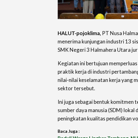
HALUT-pojoklima,
PT Nusa Halma
menerima kunjungan industri 13 s
SMK Negeri 3 Halmahera Utara ju
Kegiatan ini bertujuan memperluas
praktik kerja di industri pertamb
nilai-nilai keselamatan kerja yang m
sektor tersebut.
Ini juga sebagai bentuk komitmen
sumber daya manusia (SDM) lokal 
peningkatan kualitas pendidikan vo
Baca Juga :
Peduli Warga Lingkar Tambang, NH