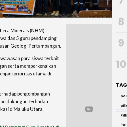
7
8
hera Minerals (NHM)
iswa dan 5 guru pendamping
9
rusan Geologi Pertambangan.
 wawasan para siswa terkait
10
angan serta memperkenalkan
enjadi prioritas utama di
TAG
 terhadap pengembangan
po
dan dukungan terhadap
pi
kasi di
Maluku Utara.
Pil
Pol
M Dampingi Glen Berobat di