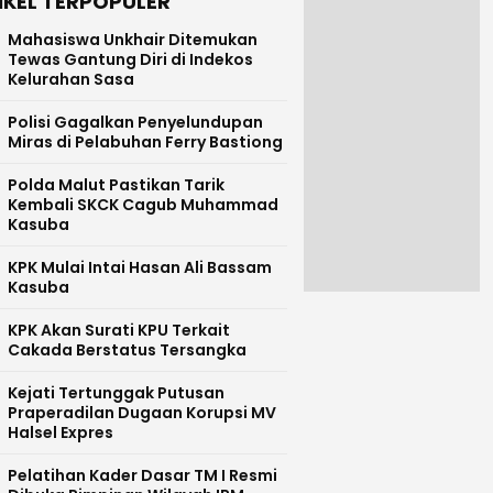
IKEL TERPOPULER
Mahasiswa Unkhair Ditemukan
Tewas Gantung Diri di Indekos
Kelurahan Sasa
Polisi Gagalkan Penyelundupan
Miras di Pelabuhan Ferry Bastiong
Polda Malut Pastikan Tarik
Kembali SKCK Cagub Muhammad
Kasuba
KPK Mulai Intai Hasan Ali Bassam
Kasuba
KPK Akan Surati KPU Terkait
Cakada Berstatus Tersangka
Kejati Tertunggak Putusan
Praperadilan Dugaan Korupsi MV
Halsel Expres
Pelatihan Kader Dasar TM I Resmi