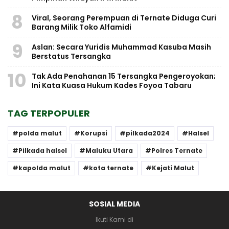
8
Viral, Seorang Perempuan di Ternate Diduga Curi
Barang Milik Toko Alfamidi
9
Aslan: Secara Yuridis Muhammad Kasuba Masih
Berstatus Tersangka
10
Tak Ada Penahanan 15 Tersangka Pengeroyokan;
Ini Kata Kuasa Hukum Kades Foyoa Tabaru
TAG TERPOPULER
polda malut
Korupsi
pilkada2024
Halsel
Pilkada halsel
Maluku Utara
Polres Ternate
kapolda malut
kota ternate
Kejati Malut
SOSIAL MEDIA
Ikuti Kami di