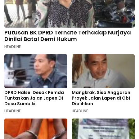
Putusan BK DPRD Ternate Terhadap Nurjaya
Dinilai Batal Demi Hukum
HEADLINE
DPRD Halsel Desak Pemda
Mangkrak, Sisa Anggaran
Tuntaskan Jalan Lapen Di
Proyek Jalan Lapen di Obi
Desa Sambiki
Dialihkan
HEADLINE
HEADLINE