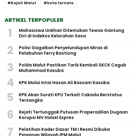
Kejati Malut
kota ternate
ARTIKEL TERPOPULER
1
Mahasiswa Unkhair Ditemukan Tewas Gantung
Diri di Indekos Kelurahan Sasa
2
Polisi Gagalkan Penyelundupan Miras di
Pelabuhan Ferry Bastiong
3
Polda Malut Pastikan Tarik Kembali SKCK Cagub
Muhammad Kasuba
4
KPK Mulai Intai Hasan Ali Bassam Kasuba
5
KPK Akan Surati KPU Terkait Cakada Berstatus
Tersangka
6
Kejati Tertunggak Putusan Praperadilan Dugaan
Korupsi MV Halsel Expres
7
Pelatihan Kader Dasar TM I Resmi Dibuka
Pimpinan Wilayah IPM Malut