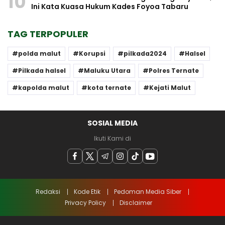
10
Ini Kata Kuasa Hukum Kades Foyoa Tabaru
TAG TERPOPULER
polda malut
Korupsi
pilkada2024
Halsel
Pilkada halsel
Maluku Utara
Polres Ternate
kapolda malut
kota ternate
Kejati Malut
SOSIAL MEDIA
Ikuti Kami di
Redaksi
Kode Etik
Pedoman Media Siber
Privacy Policy
Disclaimer