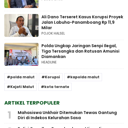
Ali Dano Terseret Kasus Korupsi Proyek
Jalan Labuha-Panamboang Rp 11,9
Milar
POJOK HALSEL
Polda Ungkap Jaringan Senpi Ilegal,
Tiga Tersangka dan Ratusan Amunisi
Diamankan
HEADLINE
polda malut
Korupsi
kapolda malut
Kejati Malut
kota ternate
ARTIKEL TERPOPULER
1
Mahasiswa Unkhair Ditemukan Tewas Gantung
Diri di Indekos Kelurahan Sasa