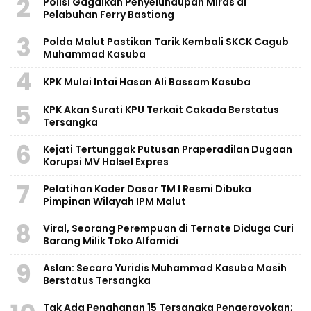
2
Polisi Gagalkan Penyelundupan Miras di
Pelabuhan Ferry Bastiong
3
Polda Malut Pastikan Tarik Kembali SKCK Cagub
Muhammad Kasuba
4
KPK Mulai Intai Hasan Ali Bassam Kasuba
5
KPK Akan Surati KPU Terkait Cakada Berstatus
Tersangka
6
Kejati Tertunggak Putusan Praperadilan Dugaan
Korupsi MV Halsel Expres
7
Pelatihan Kader Dasar TM I Resmi Dibuka
Pimpinan Wilayah IPM Malut
8
Viral, Seorang Perempuan di Ternate Diduga Curi
Barang Milik Toko Alfamidi
9
Aslan: Secara Yuridis Muhammad Kasuba Masih
Berstatus Tersangka
Tak Ada Penahanan 15 Tersangka Pengeroyokan;