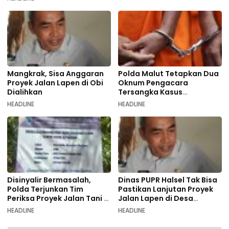
Mangkrak, Sisa Anggaran
Polda Malut Tetapkan Dua
Proyek Jalan Lapen di Obi
Oknum Pengacara
Dialihkan
Tersangka Kasus
Pemalsuan Dokumen
HEADLINE
HEADLINE
Disinyalir Bermasalah,
Dinas PUPR Halsel Tak Bisa
Polda Terjunkan Tim
Pastikan Lanjutan Proyek
Periksa Proyek Jalan Tani di
Jalan Lapen di Desa
Galala
Sambiki
HEADLINE
HEADLINE