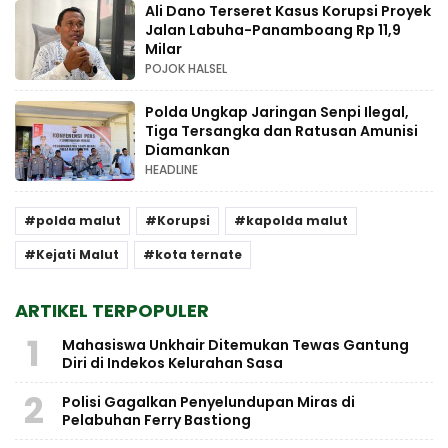
Ali Dano Terseret Kasus Korupsi Proyek
Jalan Labuha-Panamboang Rp 11,9
Milar
POJOK HALSEL
Polda Ungkap Jaringan Senpi Ilegal,
Tiga Tersangka dan Ratusan Amunisi
Diamankan
HEADLINE
polda malut
Korupsi
kapolda malut
Kejati Malut
kota ternate
ARTIKEL TERPOPULER
1
Mahasiswa Unkhair Ditemukan Tewas Gantung
Diri di Indekos Kelurahan Sasa
2
Polisi Gagalkan Penyelundupan Miras di
Pelabuhan Ferry Bastiong