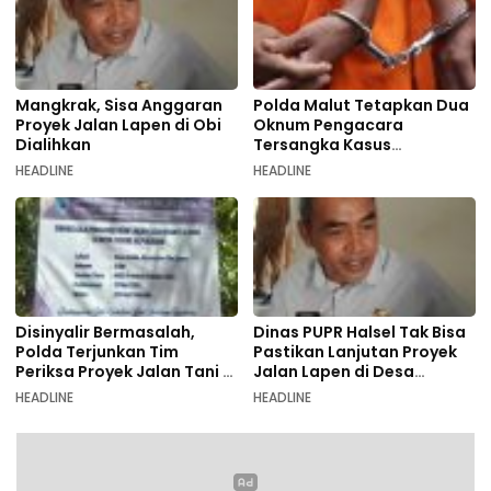
Mangkrak, Sisa Anggaran
Polda Malut Tetapkan Dua
Proyek Jalan Lapen di Obi
Oknum Pengacara
Dialihkan
Tersangka Kasus
Pemalsuan Dokumen
HEADLINE
HEADLINE
Disinyalir Bermasalah,
Dinas PUPR Halsel Tak Bisa
Polda Terjunkan Tim
Pastikan Lanjutan Proyek
Periksa Proyek Jalan Tani di
Jalan Lapen di Desa
Galala
Sambiki
HEADLINE
HEADLINE