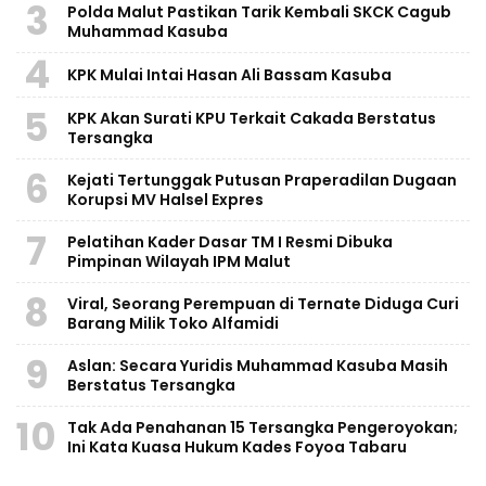
3
Polda Malut Pastikan Tarik Kembali SKCK Cagub
Muhammad Kasuba
4
KPK Mulai Intai Hasan Ali Bassam Kasuba
5
KPK Akan Surati KPU Terkait Cakada Berstatus
Tersangka
6
Kejati Tertunggak Putusan Praperadilan Dugaan
Korupsi MV Halsel Expres
7
Pelatihan Kader Dasar TM I Resmi Dibuka
Pimpinan Wilayah IPM Malut
8
Viral, Seorang Perempuan di Ternate Diduga Curi
Barang Milik Toko Alfamidi
9
Aslan: Secara Yuridis Muhammad Kasuba Masih
Berstatus Tersangka
10
Tak Ada Penahanan 15 Tersangka Pengeroyokan;
Ini Kata Kuasa Hukum Kades Foyoa Tabaru