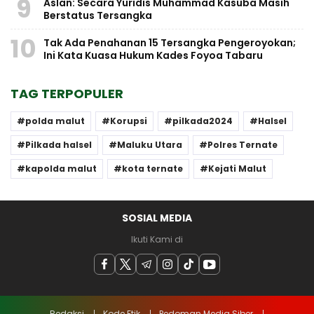
9
Aslan: Secara Yuridis Muhammad Kasuba Masih
Berstatus Tersangka
10
Tak Ada Penahanan 15 Tersangka Pengeroyokan;
Ini Kata Kuasa Hukum Kades Foyoa Tabaru
TAG TERPOPULER
polda malut
Korupsi
pilkada2024
Halsel
Pilkada halsel
Maluku Utara
Polres Ternate
kapolda malut
kota ternate
Kejati Malut
SOSIAL MEDIA
Ikuti Kami di
Redaksi
Kode Etik
Pedoman Media Siber