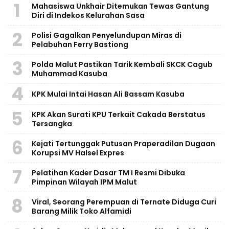
1
Mahasiswa Unkhair Ditemukan Tewas Gantung
Diri di Indekos Kelurahan Sasa
2
Polisi Gagalkan Penyelundupan Miras di
Pelabuhan Ferry Bastiong
3
Polda Malut Pastikan Tarik Kembali SKCK Cagub
Muhammad Kasuba
4
KPK Mulai Intai Hasan Ali Bassam Kasuba
5
KPK Akan Surati KPU Terkait Cakada Berstatus
Tersangka
6
Kejati Tertunggak Putusan Praperadilan Dugaan
Korupsi MV Halsel Expres
7
Pelatihan Kader Dasar TM I Resmi Dibuka
Pimpinan Wilayah IPM Malut
8
Viral, Seorang Perempuan di Ternate Diduga Curi
Barang Milik Toko Alfamidi