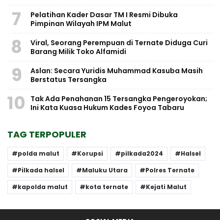
7
Pelatihan Kader Dasar TM I Resmi Dibuka
Pimpinan Wilayah IPM Malut
8
Viral, Seorang Perempuan di Ternate Diduga Curi
Barang Milik Toko Alfamidi
9
Aslan: Secara Yuridis Muhammad Kasuba Masih
Berstatus Tersangka
10
Tak Ada Penahanan 15 Tersangka Pengeroyokan;
Ini Kata Kuasa Hukum Kades Foyoa Tabaru
TAG TERPOPULER
polda malut
Korupsi
pilkada2024
Halsel
Pilkada halsel
Maluku Utara
Polres Ternate
kapolda malut
kota ternate
Kejati Malut