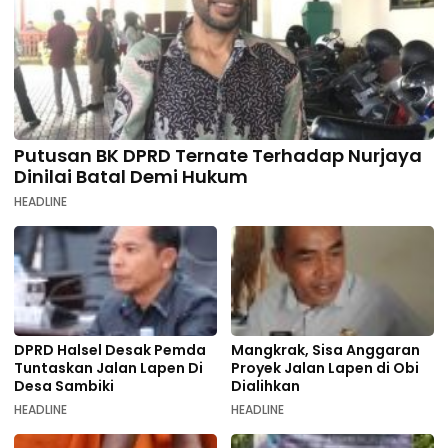
Putusan BK DPRD Ternate Terhadap Nurjaya
Dinilai Batal Demi Hukum
HEADLINE
DPRD Halsel Desak Pemda
Mangkrak, Sisa Anggaran
Tuntaskan Jalan Lapen Di
Proyek Jalan Lapen di Obi
Desa Sambiki
Dialihkan
HEADLINE
HEADLINE