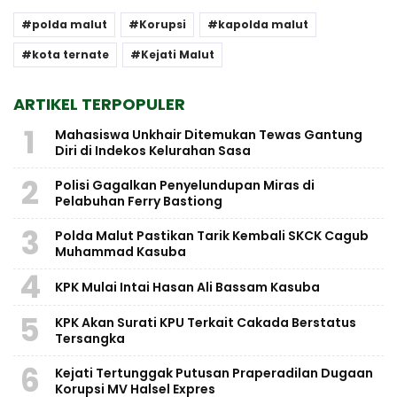
polda malut
Korupsi
kapolda malut
kota ternate
Kejati Malut
ARTIKEL TERPOPULER
1
Mahasiswa Unkhair Ditemukan Tewas Gantung
Diri di Indekos Kelurahan Sasa
2
Polisi Gagalkan Penyelundupan Miras di
Pelabuhan Ferry Bastiong
3
Polda Malut Pastikan Tarik Kembali SKCK Cagub
Muhammad Kasuba
4
KPK Mulai Intai Hasan Ali Bassam Kasuba
5
KPK Akan Surati KPU Terkait Cakada Berstatus
Tersangka
6
Kejati Tertunggak Putusan Praperadilan Dugaan
Korupsi MV Halsel Expres