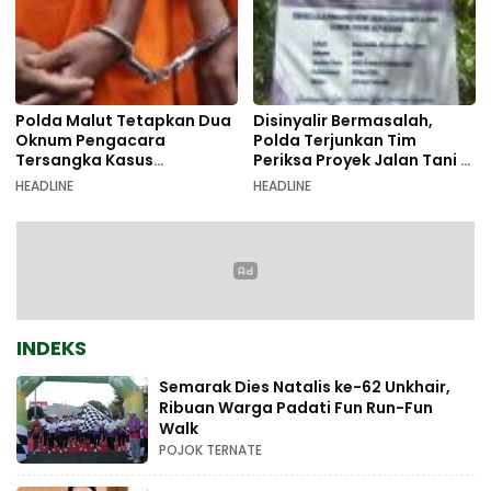
Polda Malut Tetapkan Dua
Disinyalir Bermasalah,
Oknum Pengacara
Polda Terjunkan Tim
Tersangka Kasus
Periksa Proyek Jalan Tani di
Pemalsuan Dokumen
Galala
HEADLINE
HEADLINE
INDEKS
Semarak Dies Natalis ke-62 Unkhair,
Ribuan Warga Padati Fun Run-Fun
Walk
POJOK TERNATE