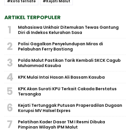
kota ternate
Kejati Malut
ARTIKEL TERPOPULER
1
Mahasiswa Unkhair Ditemukan Tewas Gantung
Diri di Indekos Kelurahan Sasa
2
Polisi Gagalkan Penyelundupan Miras di
Pelabuhan Ferry Bastiong
3
Polda Malut Pastikan Tarik Kembali SKCK Cagub
Muhammad Kasuba
4
KPK Mulai Intai Hasan Ali Bassam Kasuba
5
KPK Akan Surati KPU Terkait Cakada Berstatus
Tersangka
6
Kejati Tertunggak Putusan Praperadilan Dugaan
Korupsi MV Halsel Expres
7
Pelatihan Kader Dasar TM I Resmi Dibuka
Pimpinan Wilayah IPM Malut