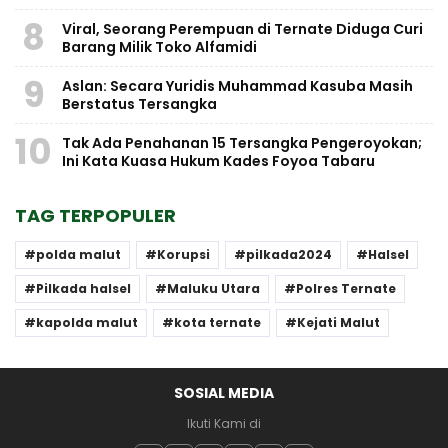
8
Viral, Seorang Perempuan di Ternate Diduga Curi
Barang Milik Toko Alfamidi
9
Aslan: Secara Yuridis Muhammad Kasuba Masih
Berstatus Tersangka
10
Tak Ada Penahanan 15 Tersangka Pengeroyokan;
Ini Kata Kuasa Hukum Kades Foyoa Tabaru
TAG TERPOPULER
polda malut
Korupsi
pilkada2024
Halsel
Pilkada halsel
Maluku Utara
Polres Ternate
kapolda malut
kota ternate
Kejati Malut
SOSIAL MEDIA
Ikuti Kami di