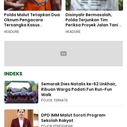
Polda Malut Tetapkan Dua
Disinyalir Bermasalah,
Oknum Pengacara
Polda Terjunkan Tim
Tersangka Kasus
Periksa Proyek Jalan Tani di
Pemalsuan Dokumen
Galala
HEADLINE
HEADLINE
INDEKS
Semarak Dies Natalis ke-62 Unkhair,
Ribuan Warga Padati Fun Run-Fun
Walk
POJOK TERNATE
DPD IMM Malut Soroti Program
Sekolah Rakyat
POJOK PENDIDIKAN