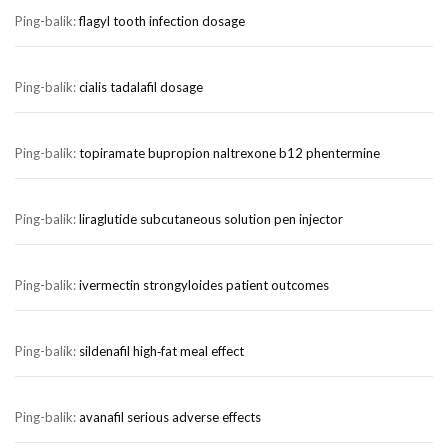
Ping-balik:
flagyl tooth infection dosage
Ping-balik:
cialis tadalafil dosage
Ping-balik:
topiramate bupropion naltrexone b12 phentermine
Ping-balik:
liraglutide subcutaneous solution pen injector
Ping-balik:
ivermectin strongyloides patient outcomes
Ping-balik:
sildenafil high‑fat meal effect
Ping-balik:
avanafil serious adverse effects