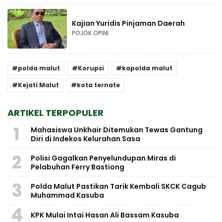
Kajian Yuridis Pinjaman Daerah
POJOK OPINI
polda malut
Korupsi
kapolda malut
Kejati Malut
kota ternate
ARTIKEL TERPOPULER
1
Mahasiswa Unkhair Ditemukan Tewas Gantung
Diri di Indekos Kelurahan Sasa
2
Polisi Gagalkan Penyelundupan Miras di
Pelabuhan Ferry Bastiong
3
Polda Malut Pastikan Tarik Kembali SKCK Cagub
Muhammad Kasuba
4
KPK Mulai Intai Hasan Ali Bassam Kasuba