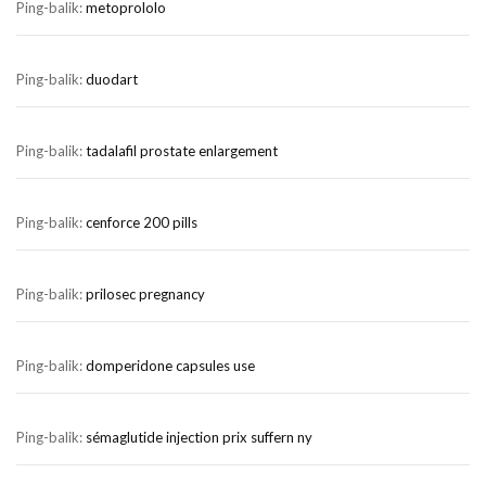
Ping-balik:
metoprololo
Ping-balik:
duodart
Ping-balik:
tadalafil prostate enlargement
Ping-balik:
cenforce 200 pills
Ping-balik:
prilosec pregnancy
Ping-balik:
domperidone capsules use
Ping-balik:
sémaglutide injection prix suffern ny