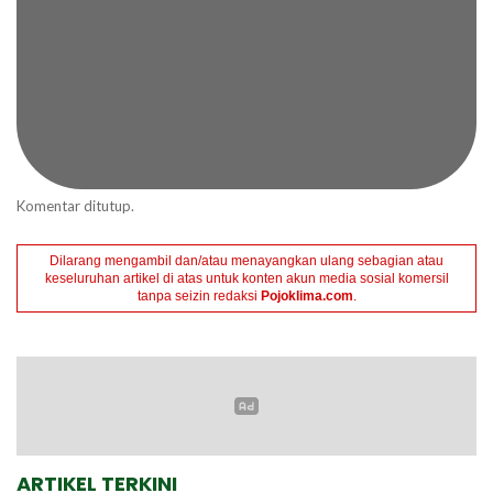
Komentar ditutup.
Dilarang mengambil dan/atau menayangkan ulang sebagian atau
keseluruhan artikel di atas untuk konten akun media sosial komersil
tanpa seizin redaksi
Pojoklima.com
.
ARTIKEL TERKINI