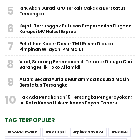
5
KPK Akan Surati KPU Terkait Cakada Berstatus
Tersangka
6
Kejati Tertunggak Putusan Praperadilan Dugaan
Korupsi MV Halsel Expres
7
Pelatihan Kader Dasar TM I Resmi Dibuka
Pimpinan Wilayah IPM Malut
8
Viral, Seorang Perempuan di Ternate Diduga Curi
Barang Milik Toko Alfamidi
9
Aslan: Secara Yuridis Muhammad Kasuba Masih
Berstatus Tersangka
10
Tak Ada Penahanan 15 Tersangka Pengeroyokan;
Ini Kata Kuasa Hukum Kades Foyoa Tabaru
TAG TERPOPULER
polda malut
Korupsi
pilkada2024
Halsel