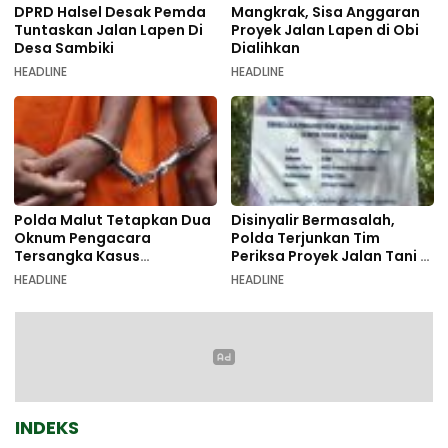
DPRD Halsel Desak Pemda
Mangkrak, Sisa Anggaran
Tuntaskan Jalan Lapen Di
Proyek Jalan Lapen di Obi
Desa Sambiki
Dialihkan
HEADLINE
HEADLINE
Polda Malut Tetapkan Dua
Disinyalir Bermasalah,
Oknum Pengacara
Polda Terjunkan Tim
Tersangka Kasus
Periksa Proyek Jalan Tani di
Pemalsuan Dokumen
Galala
HEADLINE
HEADLINE
INDEKS