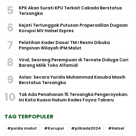
5
KPK Akan Surati KPU Terkait Cakada Berstatus
Tersangka
6
Kejati Tertunggak Putusan Praperadilan Dugaan
Korupsi MV Halsel Expres
7
Pelatihan Kader Dasar TM I Resmi Dibuka
Pimpinan Wilayah IPM Malut
8
Viral, Seorang Perempuan di Ternate Diduga Curi
Barang Milik Toko Alfamidi
9
Aslan: Secara Yuridis Muhammad Kasuba Masih
Berstatus Tersangka
10
Tak Ada Penahanan 15 Tersangka Pengeroyokan;
Ini Kata Kuasa Hukum Kades Foyoa Tabaru
TAG TERPOPULER
polda malut
Korupsi
pilkada2024
Halsel