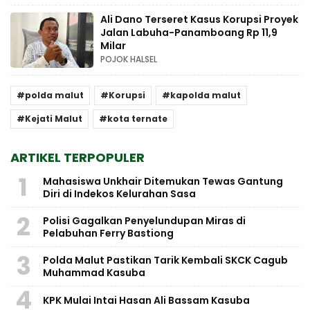
Ali Dano Terseret Kasus Korupsi Proyek
Jalan Labuha-Panamboang Rp 11,9
Milar
POJOK HALSEL
polda malut
Korupsi
kapolda malut
Kejati Malut
kota ternate
ARTIKEL TERPOPULER
1
Mahasiswa Unkhair Ditemukan Tewas Gantung
Diri di Indekos Kelurahan Sasa
2
Polisi Gagalkan Penyelundupan Miras di
Pelabuhan Ferry Bastiong
3
Polda Malut Pastikan Tarik Kembali SKCK Cagub
Muhammad Kasuba
4
KPK Mulai Intai Hasan Ali Bassam Kasuba