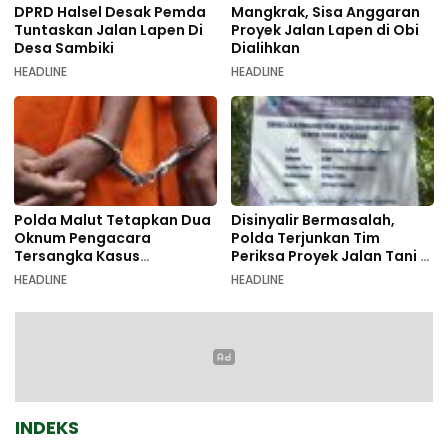
DPRD Halsel Desak Pemda
Mangkrak, Sisa Anggaran
Tuntaskan Jalan Lapen Di
Proyek Jalan Lapen di Obi
Desa Sambiki
Dialihkan
HEADLINE
HEADLINE
Polda Malut Tetapkan Dua
Disinyalir Bermasalah,
Oknum Pengacara
Polda Terjunkan Tim
Tersangka Kasus
Periksa Proyek Jalan Tani di
Pemalsuan Dokumen
Galala
HEADLINE
HEADLINE
INDEKS