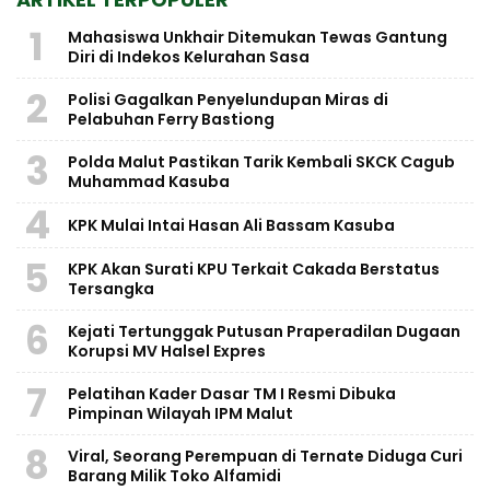
1
Mahasiswa Unkhair Ditemukan Tewas Gantung
Diri di Indekos Kelurahan Sasa
2
Polisi Gagalkan Penyelundupan Miras di
Pelabuhan Ferry Bastiong
3
Polda Malut Pastikan Tarik Kembali SKCK Cagub
Muhammad Kasuba
4
KPK Mulai Intai Hasan Ali Bassam Kasuba
5
KPK Akan Surati KPU Terkait Cakada Berstatus
Tersangka
6
Kejati Tertunggak Putusan Praperadilan Dugaan
Korupsi MV Halsel Expres
7
Pelatihan Kader Dasar TM I Resmi Dibuka
Pimpinan Wilayah IPM Malut
8
Viral, Seorang Perempuan di Ternate Diduga Curi
Barang Milik Toko Alfamidi