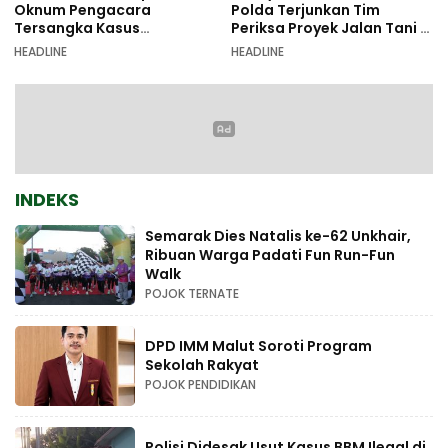
Oknum Pengacara
Polda Terjunkan Tim
Tersangka Kasus
Periksa Proyek Jalan Tani di
Pemalsuan Dokumen
Galala
HEADLINE
HEADLINE
INDEKS
Semarak Dies Natalis ke-62 Unkhair,
Ribuan Warga Padati Fun Run-Fun
Walk
POJOK TERNATE
DPD IMM Malut Soroti Program
Sekolah Rakyat
POJOK PENDIDIKAN
Polisi Didesak Usut Kasus BBM Ilegal di