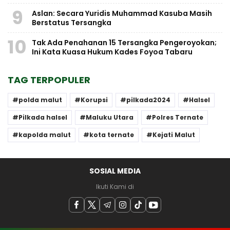
9
Aslan: Secara Yuridis Muhammad Kasuba Masih
Berstatus Tersangka
10
Tak Ada Penahanan 15 Tersangka Pengeroyokan;
Ini Kata Kuasa Hukum Kades Foyoa Tabaru
TAG TERPOPULER
polda malut
Korupsi
pilkada2024
Halsel
Pilkada halsel
Maluku Utara
Polres Ternate
kapolda malut
kota ternate
Kejati Malut
SOSIAL MEDIA
Ikuti Kami di