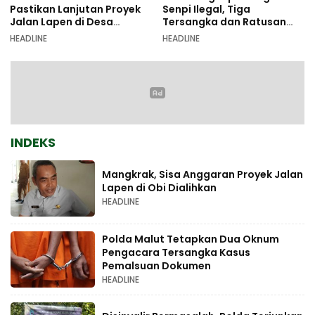
Pastikan Lanjutan Proyek
Senpi Ilegal, Tiga
Jalan Lapen di Desa
Tersangka dan Ratusan
Sambiki
Amunisi Diamankan
HEADLINE
HEADLINE
INDEKS
Mangkrak, Sisa Anggaran Proyek Jalan
Lapen di Obi Dialihkan
HEADLINE
Polda Malut Tetapkan Dua Oknum
Pengacara Tersangka Kasus
Pemalsuan Dokumen
HEADLINE