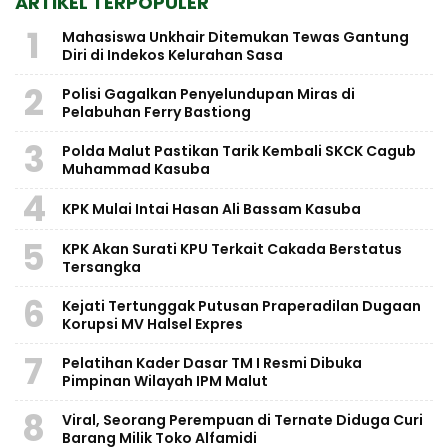
ARTIKEL TERPOPULER
1
Mahasiswa Unkhair Ditemukan Tewas Gantung
Diri di Indekos Kelurahan Sasa
2
Polisi Gagalkan Penyelundupan Miras di
Pelabuhan Ferry Bastiong
3
Polda Malut Pastikan Tarik Kembali SKCK Cagub
Muhammad Kasuba
4
KPK Mulai Intai Hasan Ali Bassam Kasuba
5
KPK Akan Surati KPU Terkait Cakada Berstatus
Tersangka
6
Kejati Tertunggak Putusan Praperadilan Dugaan
Korupsi MV Halsel Expres
7
Pelatihan Kader Dasar TM I Resmi Dibuka
Pimpinan Wilayah IPM Malut
8
Viral, Seorang Perempuan di Ternate Diduga Curi
Barang Milik Toko Alfamidi