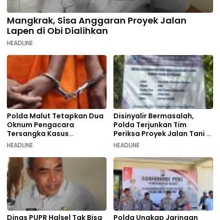
Mangkrak, Sisa Anggaran Proyek Jalan
Lapen di Obi Dialihkan
HEADLINE
Polda Malut Tetapkan Dua
Disinyalir Bermasalah,
Oknum Pengacara
Polda Terjunkan Tim
Tersangka Kasus
Periksa Proyek Jalan Tani di
Pemalsuan Dokumen
Galala
HEADLINE
HEADLINE
Dinas PUPR Halsel Tak Bisa
Polda Ungkap Jaringan