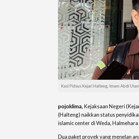
Kasi Pidsus Kejari Halteng, Imam Abdi Uta
pojoklima,
Kejaksaan Negeri (Keja
(Halteng) naikkan status penyidik
islamic center di Weda, Halmehara
Dua paket proyek yang menelan ang