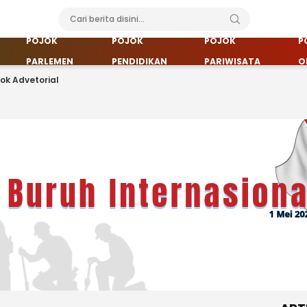
POJOK
POJOK
POJOK
P
PARLEMEN
PENDIDIKAN
PARIWISATA
O
jok Advetorial