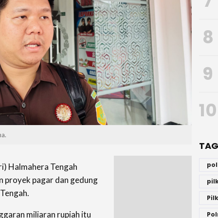
7
8
9
10
ma.
TAG
po
ri) Halmahera Tengah
an proyek pagar dan gedung
pi
 Tengah.
Pil
garan miliaran rupiah itu
Pol