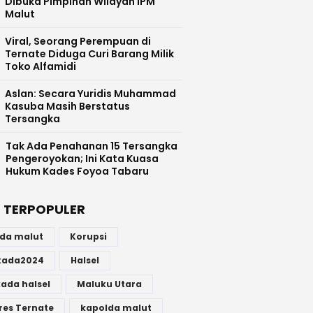
Dibuka Pimpinan Wilayah IPM
Malut
Viral, Seorang Perempuan di
Ternate Diduga Curi Barang Milik
Toko Alfamidi
Aslan: Secara Yuridis Muhammad
Kasuba Masih Berstatus
Tersangka
Tak Ada Penahanan 15 Tersangka
Pengeroyokan; Ini Kata Kuasa
Hukum Kades Foyoa Tabaru
 TERPOPULER
lda malut
Korupsi
lkada2024
Halsel
kada halsel
Maluku Utara
res Ternate
kapolda malut