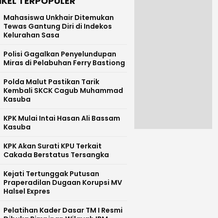
IKEL TERPOPULER
Mahasiswa Unkhair Ditemukan
Tewas Gantung Diri di Indekos
Kelurahan Sasa
Polisi Gagalkan Penyelundupan
Miras di Pelabuhan Ferry Bastiong
Polda Malut Pastikan Tarik
Kembali SKCK Cagub Muhammad
Kasuba
KPK Mulai Intai Hasan Ali Bassam
Kasuba
KPK Akan Surati KPU Terkait
Cakada Berstatus Tersangka
Kejati Tertunggak Putusan
Praperadilan Dugaan Korupsi MV
Halsel Expres
Pelatihan Kader Dasar TM I Resmi