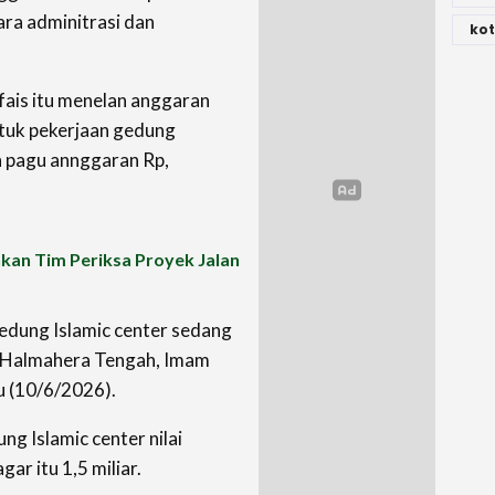
ra adminitrasi dan
kot
fais itu menelan anggaran
untuk pekerjaan gedung
n pagu annggaran Rp,
nkan Tim Periksa Proyek Jalan
gedung Islamic center sedang
ri Halmahera Tengah, Imam
u (10/6/2026).
 Islamic center nilai
gar itu 1,5 miliar.