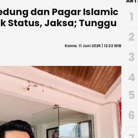
ART
edung dan Pagar Islamic
1
k Status, Jaksa; Tunggu
2
Kamis. 11 Juni 2026 | 12:32 WIB
3
4
5
6