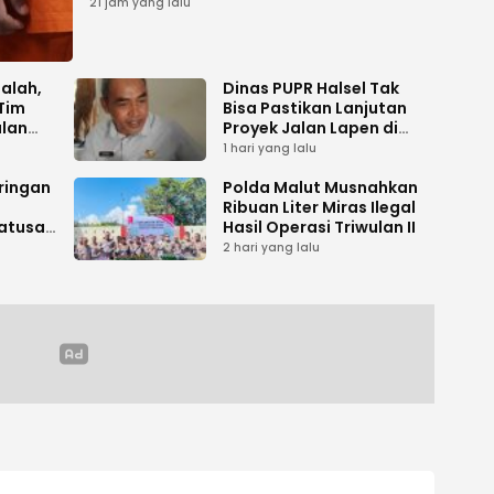
Pemalsuan Dokumen
21 jam yang lalu
salah,
Dinas PUPR Halsel Tak
Tim
Bisa Pastikan Lanjutan
alan
Proyek Jalan Lapen di
Desa Sambiki
1 hari yang lalu
ringan
Polda Malut Musnahkan
Ribuan Liter Miras Ilegal
atusan
Hasil Operasi Triwulan II
kan
2 hari yang lalu