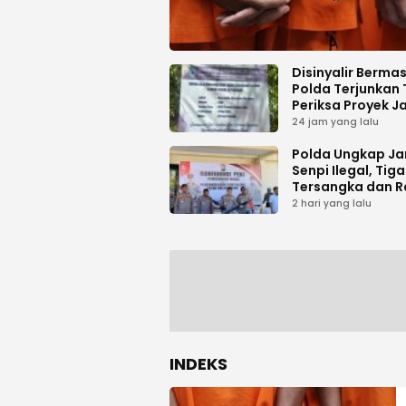
Disinyalir Berma
Polda Terjunkan 
Periksa Proyek J
Tani di Galala
24 jam yang lalu
Polda Ungkap Ja
Senpi Ilegal, Tiga
Tersangka dan R
Amunisi Diaman
2 hari yang lalu
INDEKS