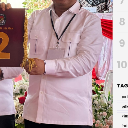
7
8
9
10
TAG
po
pi
Pil
Pol