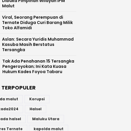
Dibuka Pimpinan Wilayah IPM
Malut
Viral, Seorang Perempuan di
Ternate Diduga Curi Barang Milik
Toko Alfamidi
Aslan: Secara Yuridis Muhammad
Kasuba Masih Berstatus
Tersangka
Tak Ada Penahanan 15 Tersangka
Pengeroyokan; Ini Kata Kuasa
Hukum Kades Foyoa Tabaru
 TERPOPULER
lda malut
Korupsi
lkada2024
Halsel
kada halsel
Maluku Utara
res Ternate
kapolda malut