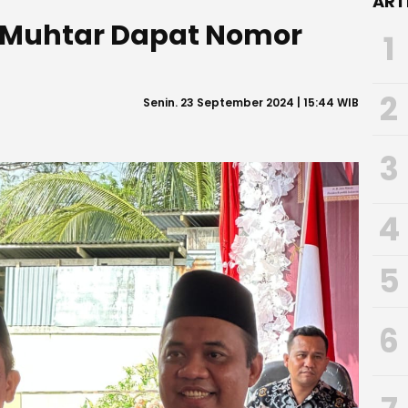
ART
-Muhtar Dapat Nomor
1
2
Senin. 23 September 2024 | 15:44 WIB
3
4
5
6