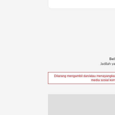
Bel
Jadilah y
Dilarang mengambil dan/atau menayangkan 
media sosial kom