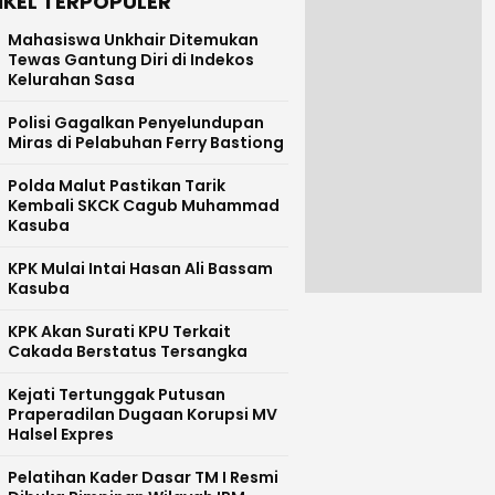
IKEL TERPOPULER
Mahasiswa Unkhair Ditemukan
Tewas Gantung Diri di Indekos
Kelurahan Sasa
Polisi Gagalkan Penyelundupan
Miras di Pelabuhan Ferry Bastiong
Polda Malut Pastikan Tarik
Kembali SKCK Cagub Muhammad
Kasuba
KPK Mulai Intai Hasan Ali Bassam
Kasuba
KPK Akan Surati KPU Terkait
Cakada Berstatus Tersangka
Kejati Tertunggak Putusan
Praperadilan Dugaan Korupsi MV
Halsel Expres
Pelatihan Kader Dasar TM I Resmi