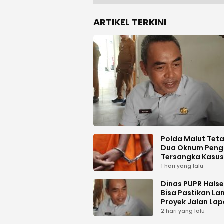
ARTIKEL TERKINI
Polda Malut Tet
Dua Oknum Peng
Tersangka Kasus
Pemalsuan Dok
1 hari yang lalu
Dinas PUPR Halse
Bisa Pastikan La
Proyek Jalan Lap
Desa Sambiki
2 hari yang lalu