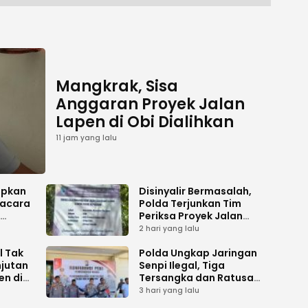
Mangkrak, Sisa
Anggaran Proyek Jalan
Lapen di Obi Dialihkan
11 jam yang lalu
apkan
Disinyalir Bermasalah,
acara
Polda Terjunkan Tim
Periksa Proyek Jalan
umen
Tani di Galala
2 hari yang lalu
l Tak
Polda Ungkap Jaringan
njutan
Senpi Ilegal, Tiga
en di
Tersangka dan Ratusan
Amunisi Diamankan
3 hari yang lalu