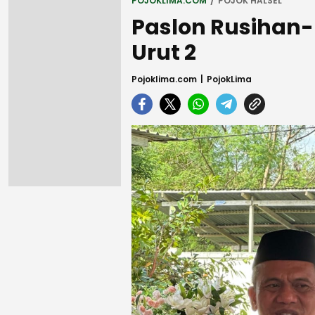
POJOKLIMA.COM
POJOK HALSEL
Paslon Rusihan
Urut 2
Pojoklima.com
PojokLima