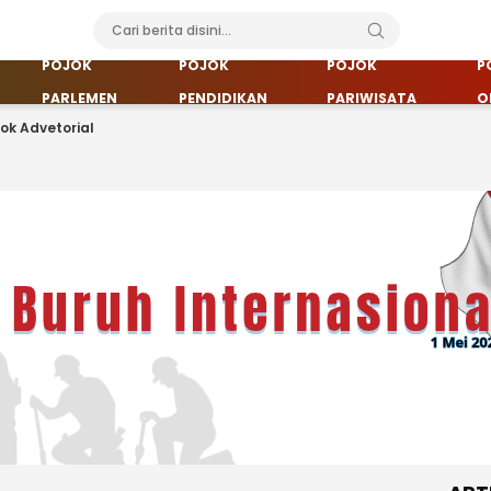
POJOK
POJOK
POJOK
P
PARLEMEN
PENDIDIKAN
PARIWISATA
O
jok Advetorial