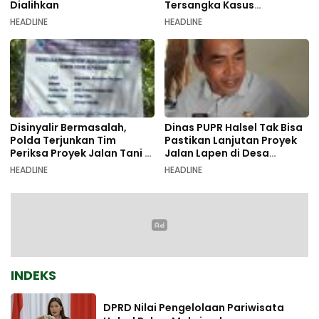
Dialihkan
Tersangka Kasus
Pemalsuan Dokumen
HEADLINE
HEADLINE
Disinyalir Bermasalah,
Dinas PUPR Halsel Tak Bisa
Polda Terjunkan Tim
Pastikan Lanjutan Proyek
Periksa Proyek Jalan Tani di
Jalan Lapen di Desa
Galala
Sambiki
HEADLINE
HEADLINE
INDEKS
DPRD Nilai Pengelolaan Pariwisata