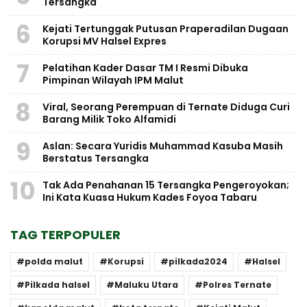
Tersangka
6
Kejati Tertunggak Putusan Praperadilan Dugaan
Korupsi MV Halsel Expres
7
Pelatihan Kader Dasar TM I Resmi Dibuka
Pimpinan Wilayah IPM Malut
8
Viral, Seorang Perempuan di Ternate Diduga Curi
Barang Milik Toko Alfamidi
9
Aslan: Secara Yuridis Muhammad Kasuba Masih
Berstatus Tersangka
10
Tak Ada Penahanan 15 Tersangka Pengeroyokan;
Ini Kata Kuasa Hukum Kades Foyoa Tabaru
TAG TERPOPULER
polda malut
Korupsi
pilkada2024
Halsel
Pilkada halsel
Maluku Utara
Polres Ternate