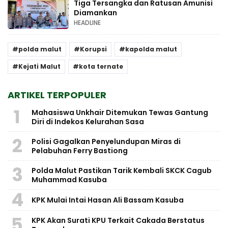
Tiga Tersangka dan Ratusan Amunisi
Diamankan
HEADLINE
polda malut
Korupsi
kapolda malut
Kejati Malut
kota ternate
ARTIKEL TERPOPULER
1
Mahasiswa Unkhair Ditemukan Tewas Gantung
Diri di Indekos Kelurahan Sasa
2
Polisi Gagalkan Penyelundupan Miras di
Pelabuhan Ferry Bastiong
3
Polda Malut Pastikan Tarik Kembali SKCK Cagub
Muhammad Kasuba
4
KPK Mulai Intai Hasan Ali Bassam Kasuba
5
KPK Akan Surati KPU Terkait Cakada Berstatus