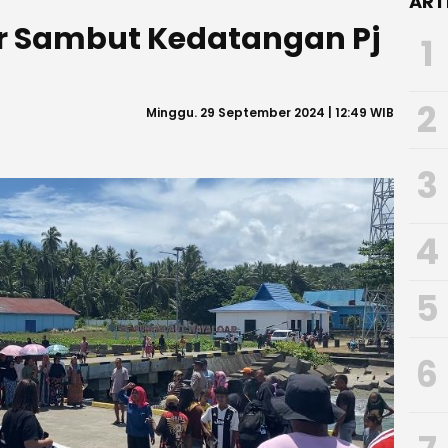
ART
 Sambut Kedatangan Pj
1
2
Minggu. 29 September 2024 | 12:49 WIB
3
4
5
6