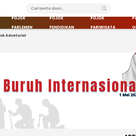
POJOK
POJOK
POJOK
P
PARLEMEN
PENDIDIKAN
PARIWISATA
O
jok Advetorial