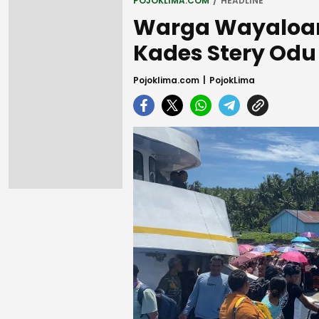
POJOKLIMA.COM
HEADLINE
Warga Wayaloar
Kades Stery Odu
Pojoklima.com
PojokLima