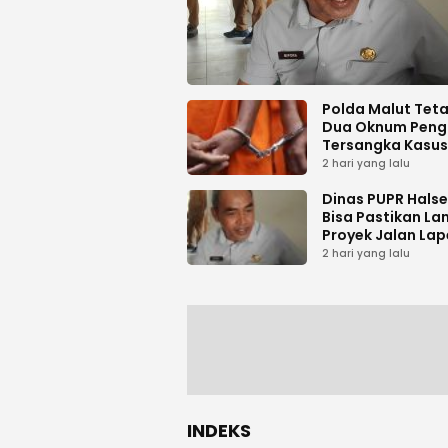
Polda Malut Tet
Dua Oknum Peng
Tersangka Kasus
Pemalsuan Dok
2 hari yang lalu
Dinas PUPR Halse
Bisa Pastikan La
Proyek Jalan Lap
Desa Sambiki
2 hari yang lalu
INDEKS