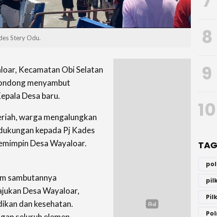
7
8
des Stery Odu.
9
oar, Kecamatan Obi Selatan
bondong menyambut
epala Desa baru.
10
riah, warga mengalungkan
 dukungan kepada Pj Kades
memimpin Desa Wayaloar.
TAG
po
lam sambutannya
pi
ukan Desa Wayaloar,
Pil
dikan dan kesehatan.
Pol
gan seluruh elemen