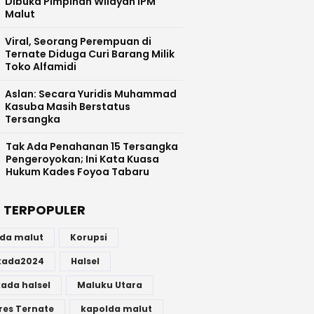
Dibuka Pimpinan Wilayah IPM
Malut
Viral, Seorang Perempuan di
Ternate Diduga Curi Barang Milik
Toko Alfamidi
Aslan: Secara Yuridis Muhammad
Kasuba Masih Berstatus
Tersangka
Tak Ada Penahanan 15 Tersangka
Pengeroyokan; Ini Kata Kuasa
Hukum Kades Foyoa Tabaru
 TERPOPULER
lda malut
Korupsi
lkada2024
Halsel
kada halsel
Maluku Utara
res Ternate
kapolda malut