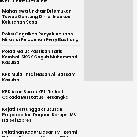
IKEL TERPOPULER
Mahasiswa Unkhair Ditemukan
Tewas Gantung Diri di Indekos
Kelurahan Sasa
Polisi Gagalkan Penyelundupan
Miras di Pelabuhan Ferry Bastiong
Polda Malut Pastikan Tarik
Kembali SKCK Cagub Muhammad
Kasuba
KPK Mulai Intai Hasan Ali Bassam
Kasuba
KPK Akan Surati KPU Terkait
Cakada Berstatus Tersangka
Kejati Tertunggak Putusan
Praperadilan Dugaan Korupsi MV
Halsel Expres
Pelatihan Kader Dasar TM I Resmi