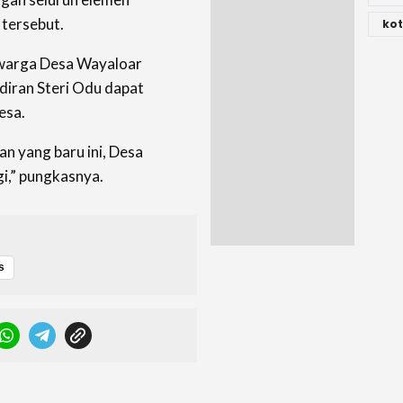
tersebut.
kot
warga Desa Wayaloar
iran Steri Odu dapat
esa.
n yang baru ini, Desa
gi,” pungkasnya.
s