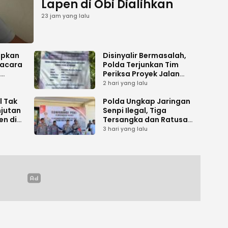
Lapen di Obi Dialihkan
23 jam yang lalu
apkan
Disinyalir Bermasalah,
acara
Polda Terjunkan Tim
Periksa Proyek Jalan
umen
Tani di Galala
2 hari yang lalu
l Tak
Polda Ungkap Jaringan
njutan
Senpi Ilegal, Tiga
en di
Tersangka dan Ratusan
Amunisi Diamankan
3 hari yang lalu