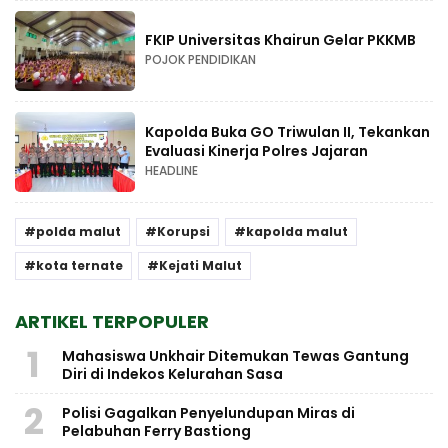
FKIP Universitas Khairun Gelar PKKMB
POJOK PENDIDIKAN
Kapolda Buka GO Triwulan II, Tekankan
Evaluasi Kinerja Polres Jajaran
HEADLINE
polda malut
Korupsi
kapolda malut
kota ternate
Kejati Malut
ARTIKEL TERPOPULER
1
Mahasiswa Unkhair Ditemukan Tewas Gantung
Diri di Indekos Kelurahan Sasa
2
Polisi Gagalkan Penyelundupan Miras di
Pelabuhan Ferry Bastiong