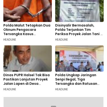
Polda Malut Tetapkan Dua
Disinyalir Bermasalah,
Oknum Pengacara
Polda Terjunkan Tim
Tersangka Kasus
Periksa Proyek Jalan Tani di
Pemalsuan Dokumen
Galala
HEADLINE
HEADLINE
Dinas PUPR Halsel Tak Bisa
Polda Ungkap Jaringan
Pastikan Lanjutan Proyek
Senpi Ilegal, Tiga
Jalan Lapen di Desa
Tersangka dan Ratusan
Sambiki
Amunisi Diamankan
HEADLINE
HEADLINE