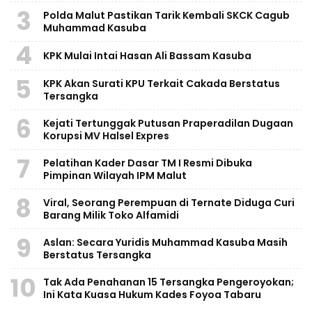
3
Polda Malut Pastikan Tarik Kembali SKCK Cagub
Muhammad Kasuba
4
KPK Mulai Intai Hasan Ali Bassam Kasuba
5
KPK Akan Surati KPU Terkait Cakada Berstatus
Tersangka
6
Kejati Tertunggak Putusan Praperadilan Dugaan
Korupsi MV Halsel Expres
7
Pelatihan Kader Dasar TM I Resmi Dibuka
Pimpinan Wilayah IPM Malut
8
Viral, Seorang Perempuan di Ternate Diduga Curi
Barang Milik Toko Alfamidi
9
Aslan: Secara Yuridis Muhammad Kasuba Masih
Berstatus Tersangka
10
Tak Ada Penahanan 15 Tersangka Pengeroyokan;
Ini Kata Kuasa Hukum Kades Foyoa Tabaru