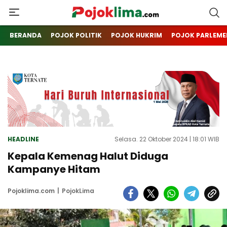
pojoklima.com
Mojokin
BERANDA
POJOK POLITIK
POJOK HUKRIM
POJOK PARLEME
HEADLINE
Selasa. 22 Oktober 2024 | 18:01 WIB
Kepala Kemenag Halut Diduga
Kampanye Hitam
Pojoklima.com
PojokLima