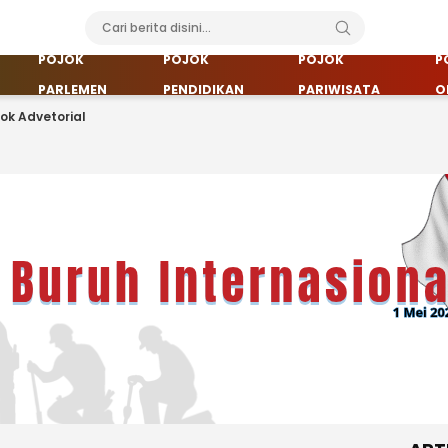
POJOK
POJOK
POJOK
P
PARLEMEN
PENDIDIKAN
PARIWISATA
O
jok Advetorial