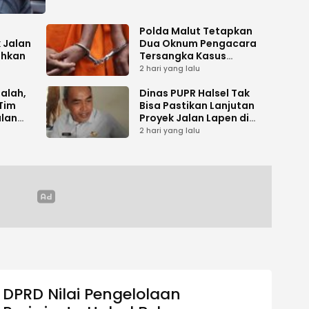
Polda Malut Tetapkan
 Jalan
Dua Oknum Pengacara
ihkan
Tersangka Kasus
Pemalsuan Dokumen
2 hari yang lalu
salah,
Dinas PUPR Halsel Tak
Tim
Bisa Pastikan Lanjutan
alan
Proyek Jalan Lapen di
Desa Sambiki
2 hari yang lalu
DPRD Nilai Pengelolaan