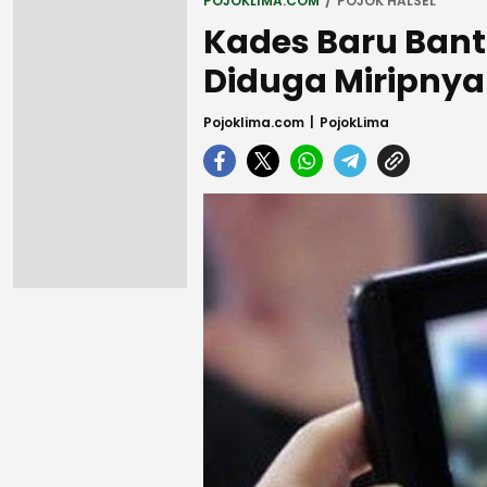
POJOKLIMA.COM
POJOK HALSEL
Kades Baru Bant
Diduga Miripnya
Pojoklima.com
PojokLima