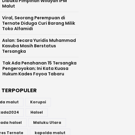
Dibuka Pimpinan Wilayah IPM
Malut
Viral, Seorang Perempuan di
Ternate Diduga Curi Barang Milik
Toko Alfamidi
Aslan: Secara Yuridis Muhammad
Kasuba Masih Berstatus
Tersangka
Tak Ada Penahanan 15 Tersangka
Pengeroyokan; Ini Kata Kuasa
Hukum Kades Foyoa Tabaru
 TERPOPULER
lda malut
Korupsi
lkada2024
Halsel
kada halsel
Maluku Utara
res Ternate
kapolda malut