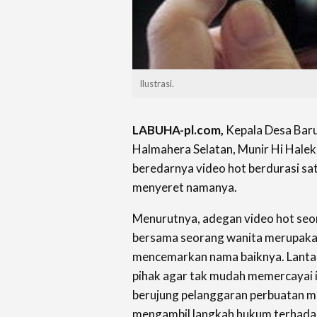
Ilustrasi.
LABUHA-pl.com,
Kepala Desa Bar
Halmahera Selatan, Munir Hi Halek
beredarnya video hot berdurasi sa
menyeret namanya.
Menurutnya, adegan video hot seor
bersama seorang wanita merupakan
mencemarkan nama baiknya. Lantar
pihak agar tak mudah memercayai i
berujung pelanggaran perbuatan m
mengambil langkah hukum terhadap