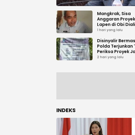
Mangkrak, Sisa
Anggaran Proyek
Lapen di Obi Dial
1 hari yang lalu
Disinyalir Berma
Polda Terjunkan 
Periksa Proyek J
Tani di Galala
2 hari yang lalu
INDEKS