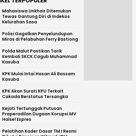
IKEL TERPOPULER
Mahasiswa Unkhair Ditemukan
Tewas Gantung Diri di Indekos
Kelurahan Sasa
Polisi Gagalkan Penyelundupan
Miras di Pelabuhan Ferry Bastiong
Polda Malut Pastikan Tarik
Kembali SKCK Cagub Muhammad
Kasuba
KPK Mulai Intai Hasan Ali Bassam
Kasuba
KPK Akan Surati KPU Terkait
Cakada Berstatus Tersangka
Kejati Tertunggak Putusan
Praperadilan Dugaan Korupsi MV
Halsel Expres
Pelatihan Kader Dasar TM I Resmi