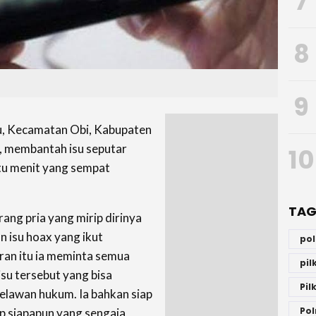
7
8
9
u, Kecamatan Obi, Kabupaten
, membantah isu seputar
10
tu menit yang sempat
TAG
ang pria yang mirip dirinya
 isu hoax yang ikut
po
an itu ia meminta semua
pi
su tersebut yang bisa
Pil
elawan hukum. Ia bahkan siap
Pol
 siapapun yang sengaja