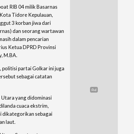
at RIB 04 milik Basarnas
, Kota Tidore Kepulauan,
gut 3 korban jiwa dari
arnas) dan seorang wartawan
 masih dalam pencarian
erius Ketua DPRD Provinsi
y, M.BA.
litisi partai Golkar ini juga
rsebut sebagai catatan
u Utara yang didominasi
dilanda cuaca ekstrim,
i dikategorikan sebagai
n laut.