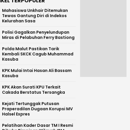
IKEL TERPOPULER
Mahasiswa Unkhair Ditemukan
Tewas Gantung Diri di Indekos
Kelurahan Sasa
Polisi Gagalkan Penyelundupan
Miras di Pelabuhan Ferry Bastiong
Polda Malut Pastikan Tarik
Kembali SKCK Cagub Muhammad
Kasuba
KPK Mulai Intai Hasan Ali Bassam
Kasuba
KPK Akan Surati KPU Terkait
Cakada Berstatus Tersangka
Kejati Tertunggak Putusan
Praperadilan Dugaan Korupsi MV
Halsel Expres
Pelatihan Kader Dasar TM I Resmi