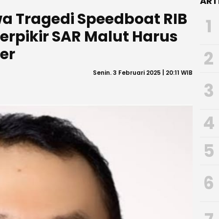
ART
a Tragedi Speedboat RIB
1
Berpikir SAR Malut Harus
ter
2
Senin. 3 Februari 2025 | 20:11 WIB
3
4
5
6