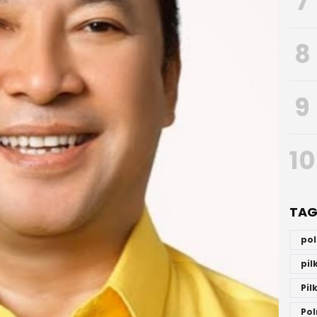
7
8
9
10
TAG
po
pi
Pil
Pol