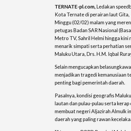
TERNATE-pl.com,
Ledakan speedbo
Kota Ternate di perairan laut Gita
Minggu (02/02) malam yang mereng
petugas Badan SAR Nasional (Bas
Metro TV, Sahril Helmi hingga kini
menarik simpati serta perhatian s
Maluku Utara, Drs. H.M. Iqbal Rura
Selain mengucapkan belasungkawa, po
menjadikan tragedi kemanusiaan te
penting bagi pemerintah daerah.
Pasalnya, kondisi geografis Maluk
lautan dan pulau-pulau serta kerap 
membuat negeri Aljazirah Almulk in
daerah yang paling rawan kecelakaa