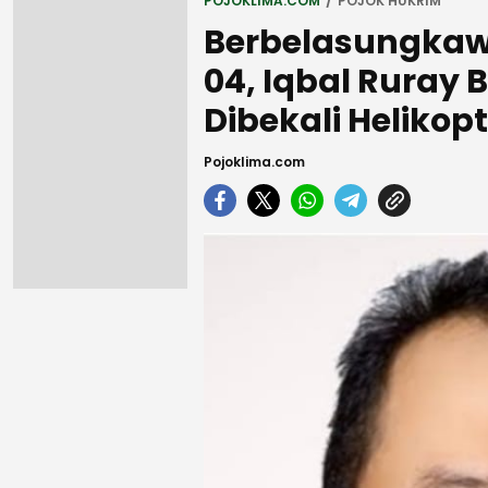
POJOKLIMA.COM
POJOK HUKRIM
Berbelasungkaw
04, Iqbal Ruray 
Dibekali Helikop
Pojoklima.com