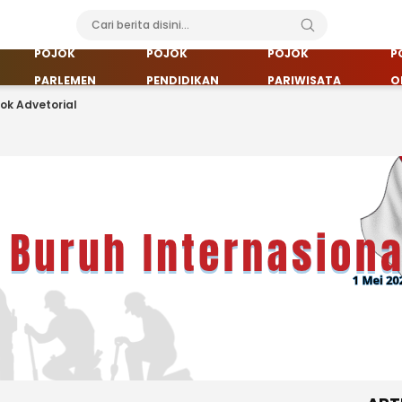
POJOK
POJOK
POJOK
P
PARLEMEN
PENDIDIKAN
PARIWISATA
O
jok Advetorial