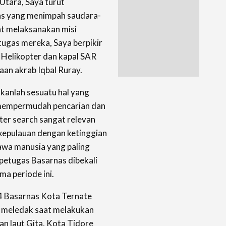
Utara, Saya turut
as yang menimpah saudara-
at melaksanakan misi
gas mereka, Saya berpikir
 Helikopter dan kapal SAR
aan akrab Iqbal Ruray.
ukanlah sesuatu hal yang
n mempermudah pencarian dan
er search sangat relevan
kepulauan dengan ketinggian
wa manusia yang paling
petugas Basarnas dibekali
ma periode ini.
04 Basarnas Kota Ternate
 meledak saat melakukan
an laut Gita, Kota Tidore