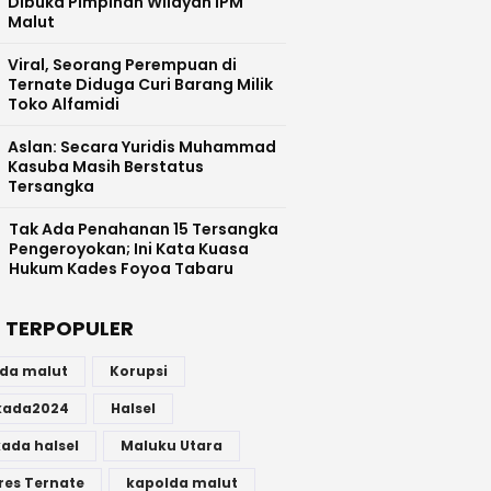
Dibuka Pimpinan Wilayah IPM
Malut
Viral, Seorang Perempuan di
Ternate Diduga Curi Barang Milik
Toko Alfamidi
Aslan: Secara Yuridis Muhammad
Kasuba Masih Berstatus
Tersangka
Tak Ada Penahanan 15 Tersangka
Pengeroyokan; Ini Kata Kuasa
Hukum Kades Foyoa Tabaru
 TERPOPULER
lda malut
Korupsi
lkada2024
Halsel
kada halsel
Maluku Utara
res Ternate
kapolda malut