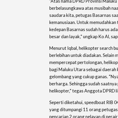
“Atas nama DPRD Provinsi Maluku 
berbelasungkawa atas musibah na
saudara kita, petugas Basarnas sa
kemanusiaan. Untuk memudahkan tu
kedepan Basarnas sudah harus ada
besar dan layak,” ungkap Ko Al, sap
Menurut Iqbal, helikopter search b
berlebihan untuk diadakan. Selai
mempercepat pertolongan, helikopt
bagi Maluku Utara sebagai daerah 
gelombang yang cukup ganas. “Nya
berharga. Sehingga sudah saatnya 
helikopter,” tegas Anggota DPRD li
Seperti diketahui, speedboat RIB 
yang ditumpangi 11 orang petugas
pencarian 2 orang nelayan di perair