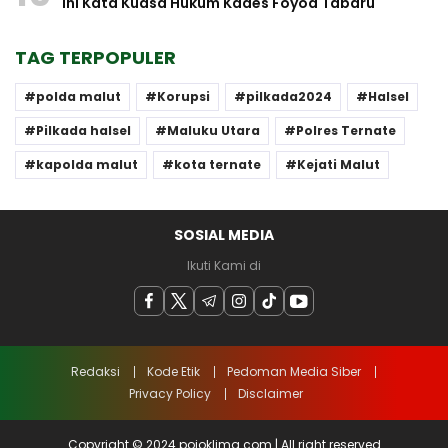
Ini Kata Kuasa Hukum Kades Foyoa Tabaru
TAG TERPOPULER
polda malut
Korupsi
pilkada2024
Halsel
Pilkada halsel
Maluku Utara
Polres Ternate
kapolda malut
kota ternate
Kejati Malut
SOSIAL MEDIA
Ikuti Kami di
Redaksi
Kode Etik
Pedoman Media Siber
Privacy Policy
Disclaimer
Copyright © 2024 pojoklima.com | All right reserved