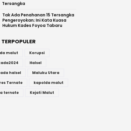
Tersangka
Tak Ada Penahanan 15 Tersangka
Pengeroyokan; Ini Kata Kuasa
Hukum Kades Foyoa Tabaru
 TERPOPULER
lda malut
Korupsi
lkada2024
Halsel
kada halsel
Maluku Utara
res Ternate
kapolda malut
a ternate
Kejati Malut