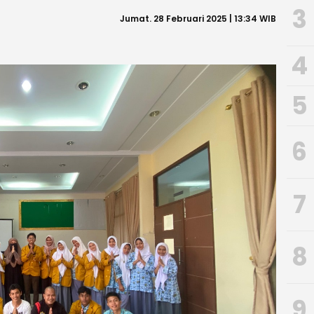
3
Jumat. 28 Februari 2025 | 13:34 WIB
4
5
6
7
8
9