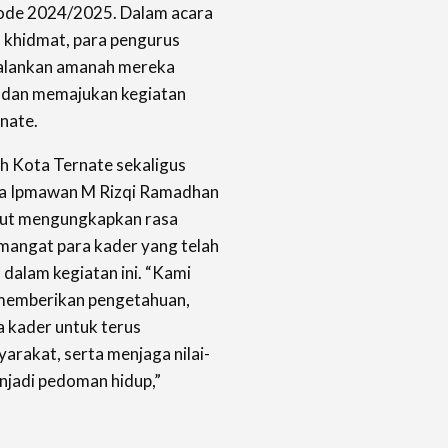
ode 2024/2025. Dalam acara
 khidmat, para pengurus
njalankan amanah mereka
 dan memajukan kegiatan
nate.
Kota Ternate sekaligus
a Ipmawan M Rizqi Ramadhan
but mengungkapkan rasa
mangat para kader yang telah
dalam kegiatan ini. “Kami
a memberikan pengetahuan,
 kader untuk terus
yarakat, serta menjaga nilai-
njadi pedoman hidup,”