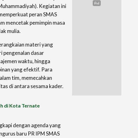
 Muhammadiyah). Kegiatan ini
a memperkuat peran SMAS
am mencetak pemimpin masa
ak mulia.
erangkaian materi yang
ari pengenalan dasar
anajemen waktu, hingga
an yang efektif. Para
a dalam tim, memecahkan
tas di antara sesama kader.
h di Kota Ternate
lengkapi dengan agenda yang
pengurus baru PR IPM SMAS