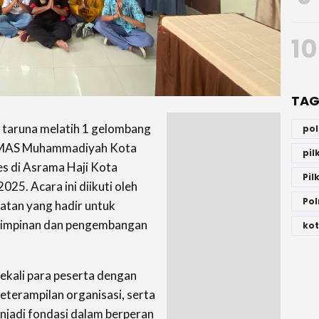
10
TAG
 taruna melatih 1 gelombang
po
M SMAS Muhammadiyah Kota
pi
s di Asrama Haji Kota
Pil
25. Acara ini diikuti oleh
Pol
katan yang hadir untuk
impinan dan pengembangan
kot
bekali para peserta dengan
terampilan organisasi, serta
menjadi fondasi dalam berperan