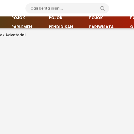
POJOK
POJOK
POJOK
P
PARLEMEN
PENDIDIKAN
PARIWISATA
O
jok Advetorial