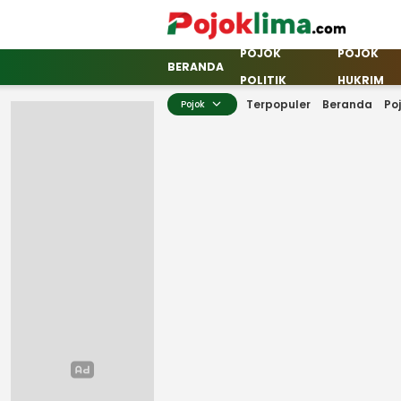
POJOK
POJOK
pojoklima.com
Mojokin
BERANDA
POLITIK
HUKRIM
Terpopuler
Beranda
Po
Pojok