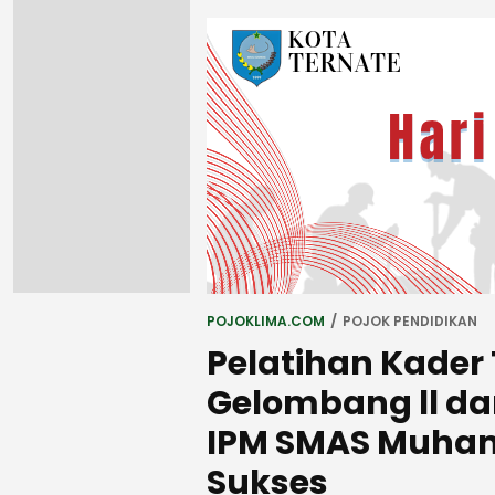
POJOKLIMA.COM
POJOK PENDIDIKAN
Pelatihan Kader 
Gelombang ll da
IPM SMAS Muham
Sukses