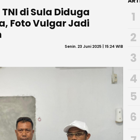
ART
NI di Sula Diduga
1
, Foto Vulgar Jadi
n
2
Senin. 23 Juni 2025 | 15:24 WIB
3
4
5
6