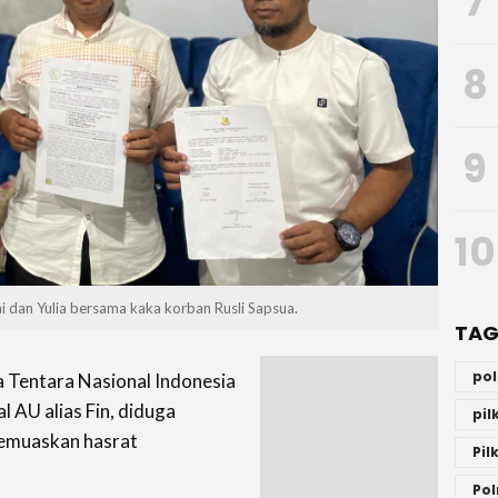
7
8
9
10
 dan Yulia bersama kaka korban Rusli Sapsua.
TAG
po
Tentara Nasional Indonesia
l AU alias Fin, diduga
pi
emuaskan hasrat
Pil
Pol