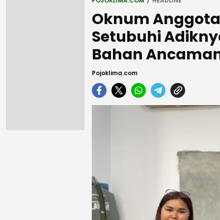
POJOKLIMA.COM
HEADLINE
Oknum Anggota T
Setubuhi Adiknya
Bahan Ancama
Pojoklima.com