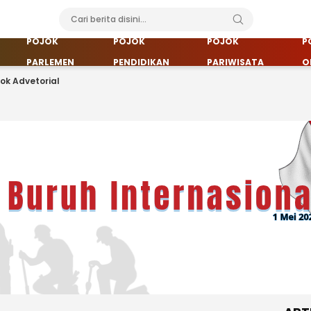
POJOK
POJOK
POJOK
P
PARLEMEN
PENDIDIKAN
PARIWISATA
O
jok Advetorial