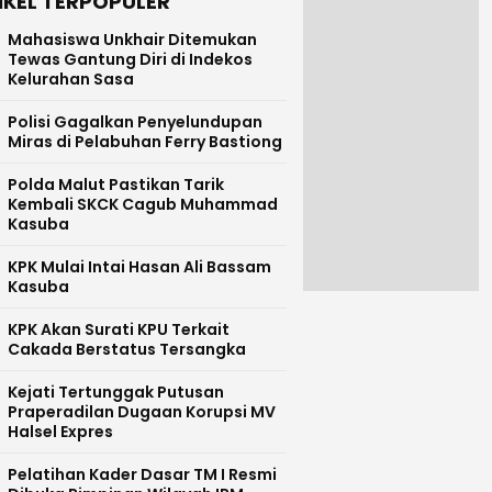
IKEL TERPOPULER
Mahasiswa Unkhair Ditemukan
Tewas Gantung Diri di Indekos
Kelurahan Sasa
Polisi Gagalkan Penyelundupan
Miras di Pelabuhan Ferry Bastiong
Polda Malut Pastikan Tarik
Kembali SKCK Cagub Muhammad
Kasuba
KPK Mulai Intai Hasan Ali Bassam
Kasuba
KPK Akan Surati KPU Terkait
Cakada Berstatus Tersangka
Kejati Tertunggak Putusan
Praperadilan Dugaan Korupsi MV
Halsel Expres
Pelatihan Kader Dasar TM I Resmi