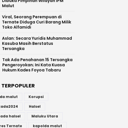
Dibuka Pimpinan Wilayah IPM
Malut
Viral, Seorang Perempuan di
Ternate Diduga Curi Barang Milik
Toko Alfamidi
Aslan: Secara Yuridis Muhammad
Kasuba Masih Berstatus
Tersangka
Tak Ada Penahanan 15 Tersangka
Pengeroyokan; Ini Kata Kuasa
Hukum Kades Foyoa Tabaru
 TERPOPULER
lda malut
Korupsi
lkada2024
Halsel
kada halsel
Maluku Utara
res Ternate
kapolda malut