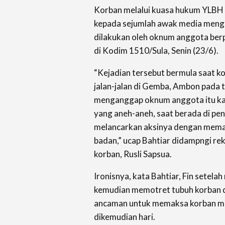
Korban melalui kuasa hukum YLBH 
kepada sejumlah awak media mengu
dilakukan oleh oknum anggota ber
di Kodim 1510/Sula, Senin (23/6).
“Kejadian tersebut bermula saat ko
jalan-jalan di Gemba, Ambon pada 
menganggap oknum anggota itu kak
yang aneh-aneh, saat berada di pe
melancarkan aksinya dengan mema
badan,” ucap Bahtiar didampngi rek
korban, Rusli Sapsua.
Ironisnya, kata Bahtiar, Fin setela
kemudian memotret tubuh korban d
ancaman untuk memaksa korban me
dikemudian hari.