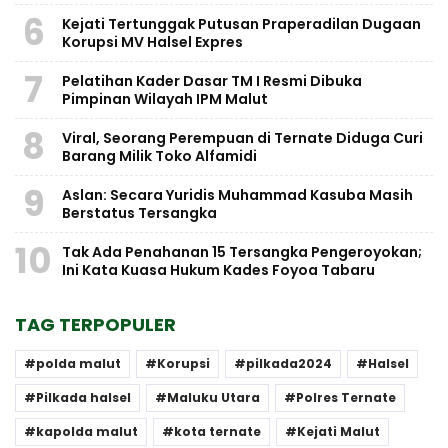
6
Kejati Tertunggak Putusan Praperadilan Dugaan
Korupsi MV Halsel Expres
7
Pelatihan Kader Dasar TM I Resmi Dibuka
Pimpinan Wilayah IPM Malut
8
Viral, Seorang Perempuan di Ternate Diduga Curi
Barang Milik Toko Alfamidi
9
Aslan: Secara Yuridis Muhammad Kasuba Masih
Berstatus Tersangka
10
Tak Ada Penahanan 15 Tersangka Pengeroyokan;
Ini Kata Kuasa Hukum Kades Foyoa Tabaru
TAG TERPOPULER
polda malut
Korupsi
pilkada2024
Halsel
Pilkada halsel
Maluku Utara
Polres Ternate
kapolda malut
kota ternate
Kejati Malut