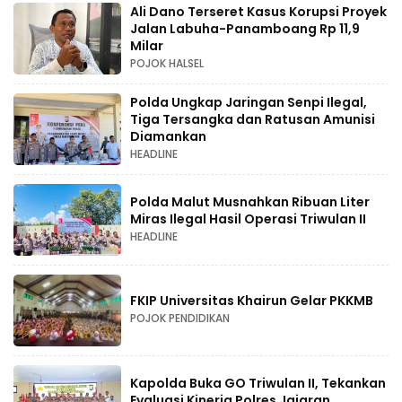
Ali Dano Terseret Kasus Korupsi Proyek
Jalan Labuha-Panamboang Rp 11,9
Milar
POJOK HALSEL
Polda Ungkap Jaringan Senpi Ilegal,
Tiga Tersangka dan Ratusan Amunisi
Diamankan
HEADLINE
Polda Malut Musnahkan Ribuan Liter
Miras Ilegal Hasil Operasi Triwulan II
HEADLINE
FKIP Universitas Khairun Gelar PKKMB
POJOK PENDIDIKAN
Kapolda Buka GO Triwulan II, Tekankan
Evaluasi Kinerja Polres Jajaran