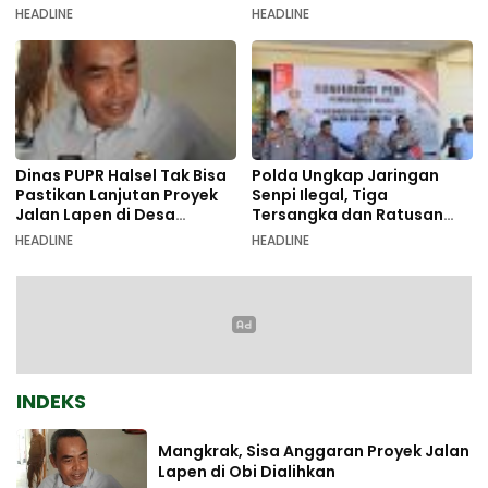
Pemalsuan Dokumen
Galala
HEADLINE
HEADLINE
Dinas PUPR Halsel Tak Bisa
Polda Ungkap Jaringan
Pastikan Lanjutan Proyek
Senpi Ilegal, Tiga
Jalan Lapen di Desa
Tersangka dan Ratusan
Sambiki
Amunisi Diamankan
HEADLINE
HEADLINE
INDEKS
Mangkrak, Sisa Anggaran Proyek Jalan
Lapen di Obi Dialihkan