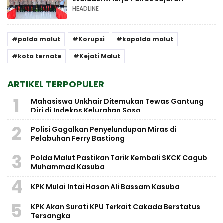
HEADLINE
polda malut
Korupsi
kapolda malut
kota ternate
Kejati Malut
ARTIKEL TERPOPULER
1
Mahasiswa Unkhair Ditemukan Tewas Gantung
Diri di Indekos Kelurahan Sasa
2
Polisi Gagalkan Penyelundupan Miras di
Pelabuhan Ferry Bastiong
3
Polda Malut Pastikan Tarik Kembali SKCK Cagub
Muhammad Kasuba
4
KPK Mulai Intai Hasan Ali Bassam Kasuba
5
KPK Akan Surati KPU Terkait Cakada Berstatus
Tersangka