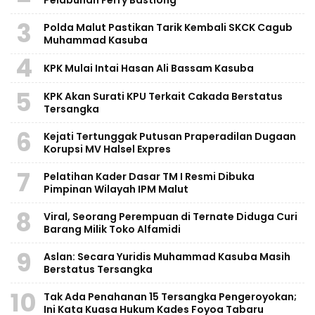
Pelabuhan Ferry Bastiong
3
Polda Malut Pastikan Tarik Kembali SKCK Cagub
Muhammad Kasuba
4
KPK Mulai Intai Hasan Ali Bassam Kasuba
5
KPK Akan Surati KPU Terkait Cakada Berstatus
Tersangka
6
Kejati Tertunggak Putusan Praperadilan Dugaan
Korupsi MV Halsel Expres
7
Pelatihan Kader Dasar TM I Resmi Dibuka
Pimpinan Wilayah IPM Malut
8
Viral, Seorang Perempuan di Ternate Diduga Curi
Barang Milik Toko Alfamidi
9
Aslan: Secara Yuridis Muhammad Kasuba Masih
Berstatus Tersangka
10
Tak Ada Penahanan 15 Tersangka Pengeroyokan;
Ini Kata Kuasa Hukum Kades Foyoa Tabaru