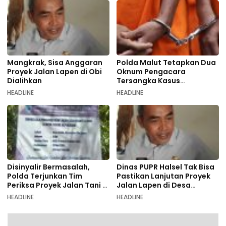
Mangkrak, Sisa Anggaran
Polda Malut Tetapkan Dua
Proyek Jalan Lapen di Obi
Oknum Pengacara
Dialihkan
Tersangka Kasus
Pemalsuan Dokumen
HEADLINE
HEADLINE
Disinyalir Bermasalah,
Dinas PUPR Halsel Tak Bisa
Polda Terjunkan Tim
Pastikan Lanjutan Proyek
Periksa Proyek Jalan Tani di
Jalan Lapen di Desa
Galala
Sambiki
HEADLINE
HEADLINE