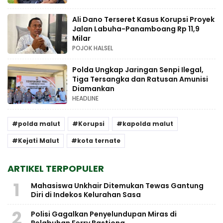
Ali Dano Terseret Kasus Korupsi Proyek
Jalan Labuha-Panamboang Rp 11,9
Milar
POJOK HALSEL
Polda Ungkap Jaringan Senpi Ilegal,
Tiga Tersangka dan Ratusan Amunisi
Diamankan
HEADLINE
polda malut
Korupsi
kapolda malut
Kejati Malut
kota ternate
ARTIKEL TERPOPULER
1
Mahasiswa Unkhair Ditemukan Tewas Gantung
Diri di Indekos Kelurahan Sasa
2
Polisi Gagalkan Penyelundupan Miras di