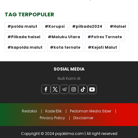
TAG TERPOPULER
polda malut
Korupsi
pilkada2024
Halsel
Pilkada halsel
Maluku Utara
Polres Ternate
kapolda malut
kota ternate
Kejati Malut
SOSIAL MEDIA
Ikuti Kami di
Redaksi
Kode Etik
Pedoman Media Siber
Privacy Policy
Disclaimer
Copyright © 2024 pojoklima.com | All right reserved