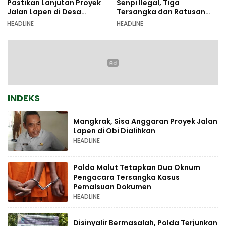
Pastikan Lanjutan Proyek
Senpi Ilegal, Tiga
Jalan Lapen di Desa
Tersangka dan Ratusan
Sambiki
Amunisi Diamankan
HEADLINE
HEADLINE
INDEKS
Mangkrak, Sisa Anggaran Proyek Jalan
Lapen di Obi Dialihkan
HEADLINE
Polda Malut Tetapkan Dua Oknum
Pengacara Tersangka Kasus
Pemalsuan Dokumen
HEADLINE
Disinyalir Bermasalah, Polda Terjunkan