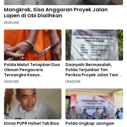
Mangkrak, Sisa Anggaran Proyek Jalan
Lapen di Obi Dialihkan
HEADLINE
Polda Malut Tetapkan Dua
Disinyalir Bermasalah,
Oknum Pengacara
Polda Terjunkan Tim
Tersangka Kasus
Periksa Proyek Jalan Tani di
Pemalsuan Dokumen
Galala
HEADLINE
HEADLINE
Dinas PUPR Halsel Tak Bisa
Polda Ungkap Jaringan