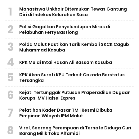
1
Mahasiswa Unkhair Ditemukan Tewas Gantung
Diri di Indekos Kelurahan Sasa
2
Polisi Gagalkan Penyelundupan Miras di
Pelabuhan Ferry Bastiong
3
Polda Malut Pastikan Tarik Kembali SKCK Cagub
Muhammad Kasuba
4
KPK Mulai Intai Hasan Ali Bassam Kasuba
5
KPK Akan Surati KPU Terkait Cakada Berstatus
Tersangka
6
Kejati Tertunggak Putusan Praperadilan Dugaan
Korupsi MV Halsel Expres
7
Pelatihan Kader Dasar TM I Resmi Dibuka
Pimpinan Wilayah IPM Malut
8
Viral, Seorang Perempuan di Ternate Diduga Curi
Barang Milik Toko Alfamidi