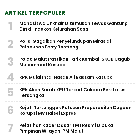
ARTIKEL TERPOPULER
1
Mahasiswa Unkhair Ditemukan Tewas Gantung
Diri di Indekos Kelurahan Sasa
2
Polisi Gagalkan Penyelundupan Miras di
Pelabuhan Ferry Bastiong
3
Polda Malut Pastikan Tarik Kembali SKCK Cagub
Muhammad Kasuba
4
KPK Mulai Intai Hasan Ali Bassam Kasuba
5
KPK Akan Surati KPU Terkait Cakada Berstatus
Tersangka
6
Kejati Tertunggak Putusan Praperadilan Dugaan
Korupsi MV Halsel Expres
7
Pelatihan Kader Dasar TM I Resmi Dibuka
Pimpinan Wilayah IPM Malut