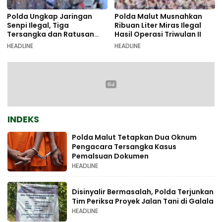
Polda Ungkap Jaringan
Polda Malut Musnahkan
Senpi Ilegal, Tiga
Ribuan Liter Miras Ilegal
Tersangka dan Ratusan
Hasil Operasi Triwulan II
Amunisi Diamankan
HEADLINE
HEADLINE
INDEKS
Polda Malut Tetapkan Dua Oknum
Pengacara Tersangka Kasus
Pemalsuan Dokumen
HEADLINE
Disinyalir Bermasalah, Polda Terjunkan
Tim Periksa Proyek Jalan Tani di Galala
HEADLINE