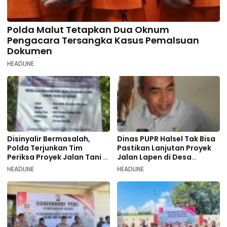
Polda Malut Tetapkan Dua Oknum
Pengacara Tersangka Kasus Pemalsuan
Dokumen
HEADLINE
Disinyalir Bermasalah,
Dinas PUPR Halsel Tak Bisa
Polda Terjunkan Tim
Pastikan Lanjutan Proyek
Periksa Proyek Jalan Tani di
Jalan Lapen di Desa
Galala
Sambiki
HEADLINE
HEADLINE