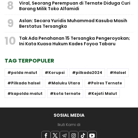
8
Viral, Seorang Perempuan di Ternate Diduga Curi
Barang Milik Toko Alfamidi
9
Aslan: Secara Yuridis Muhammad Kasuba Masih
Berstatus Tersangka
10
Tak Ada Penahanan 15 Tersangka Pengeroyokan;
Ini Kata Kuasa Hukum Kades Foyoa Tabaru
TAG TERPOPULER
polda malut
Korupsi
pilkada2024
Halsel
Pilkada halsel
Maluku Utara
Polres Ternate
kapolda malut
kota ternate
Kejati Malut
SOSIAL MEDIA
Ikuti Kami di