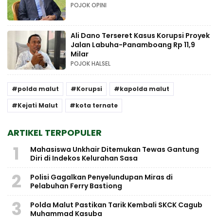
POJOK OPINI
Ali Dano Terseret Kasus Korupsi Proyek
Jalan Labuha-Panamboang Rp 11,9
Milar
POJOK HALSEL
polda malut
Korupsi
kapolda malut
Kejati Malut
kota ternate
ARTIKEL TERPOPULER
1
Mahasiswa Unkhair Ditemukan Tewas Gantung
Diri di Indekos Kelurahan Sasa
2
Polisi Gagalkan Penyelundupan Miras di
Pelabuhan Ferry Bastiong
3
Polda Malut Pastikan Tarik Kembali SKCK Cagub
Muhammad Kasuba