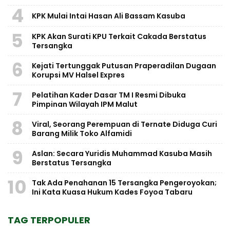
4
KPK Mulai Intai Hasan Ali Bassam Kasuba
5
KPK Akan Surati KPU Terkait Cakada Berstatus
Tersangka
6
Kejati Tertunggak Putusan Praperadilan Dugaan
Korupsi MV Halsel Expres
7
Pelatihan Kader Dasar TM I Resmi Dibuka
Pimpinan Wilayah IPM Malut
8
Viral, Seorang Perempuan di Ternate Diduga Curi
Barang Milik Toko Alfamidi
9
Aslan: Secara Yuridis Muhammad Kasuba Masih
Berstatus Tersangka
10
Tak Ada Penahanan 15 Tersangka Pengeroyokan;
Ini Kata Kuasa Hukum Kades Foyoa Tabaru
TAG TERPOPULER