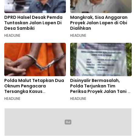
DPRD Halsel Desak Pemda
Mangkrak, Sisa Anggaran
Tuntaskan Jalan Lapen Di
Proyek Jalan Lapen di Obi
Desa Sambiki
Dialihkan
HEADLINE
HEADLINE
Polda Malut Tetapkan Dua
Disinyalir Bermasalah,
Oknum Pengacara
Polda Terjunkan Tim
Tersangka Kasus
Periksa Proyek Jalan Tani di
Pemalsuan Dokumen
Galala
HEADLINE
HEADLINE