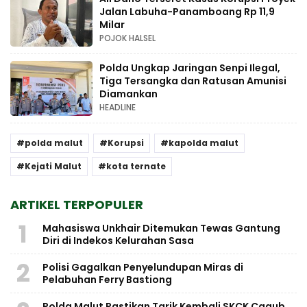
Jalan Labuha-Panamboang Rp 11,9
Milar
POJOK HALSEL
Polda Ungkap Jaringan Senpi Ilegal,
Tiga Tersangka dan Ratusan Amunisi
Diamankan
HEADLINE
polda malut
Korupsi
kapolda malut
Kejati Malut
kota ternate
ARTIKEL TERPOPULER
1
Mahasiswa Unkhair Ditemukan Tewas Gantung
Diri di Indekos Kelurahan Sasa
2
Polisi Gagalkan Penyelundupan Miras di
Pelabuhan Ferry Bastiong
Polda Malut Pastikan Tarik Kembali SKCK Cagub