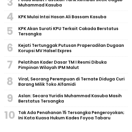
3
Muhammad Kasuba
4
KPK Mulai Intai Hasan Ali Bassam Kasuba
5
KPK Akan Surati KPU Terkait Cakada Berstatus
Tersangka
6
Kejati Tertunggak Putusan Praperadilan Dugaan
Korupsi MV Halsel Expres
7
Pelatihan Kader Dasar TM I Resmi Dibuka
Pimpinan Wilayah IPM Malut
8
Viral, Seorang Perempuan di Ternate Diduga Curi
Barang Milik Toko Alfamidi
9
Aslan: Secara Yuridis Muhammad Kasuba Masih
Berstatus Tersangka
10
Tak Ada Penahanan 15 Tersangka Pengeroyokan;
Ini Kata Kuasa Hukum Kades Foyoa Tabaru