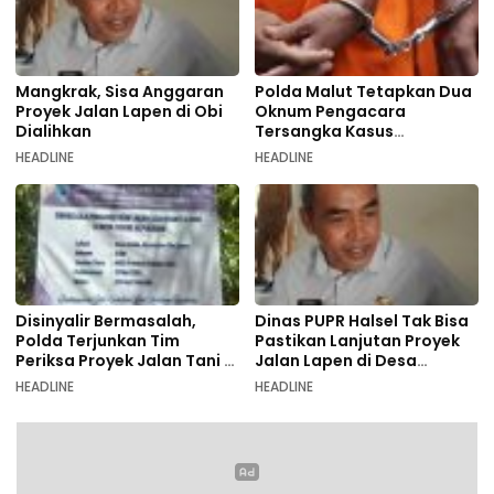
Mangkrak, Sisa Anggaran
Polda Malut Tetapkan Dua
Proyek Jalan Lapen di Obi
Oknum Pengacara
Dialihkan
Tersangka Kasus
Pemalsuan Dokumen
HEADLINE
HEADLINE
Disinyalir Bermasalah,
Dinas PUPR Halsel Tak Bisa
Polda Terjunkan Tim
Pastikan Lanjutan Proyek
Periksa Proyek Jalan Tani di
Jalan Lapen di Desa
Galala
Sambiki
HEADLINE
HEADLINE