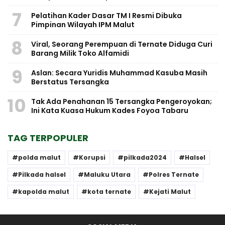
7
Pelatihan Kader Dasar TM I Resmi Dibuka
Pimpinan Wilayah IPM Malut
8
Viral, Seorang Perempuan di Ternate Diduga Curi
Barang Milik Toko Alfamidi
9
Aslan: Secara Yuridis Muhammad Kasuba Masih
Berstatus Tersangka
10
Tak Ada Penahanan 15 Tersangka Pengeroyokan;
Ini Kata Kuasa Hukum Kades Foyoa Tabaru
TAG TERPOPULER
polda malut
Korupsi
pilkada2024
Halsel
Pilkada halsel
Maluku Utara
Polres Ternate
kapolda malut
kota ternate
Kejati Malut