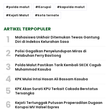
polda malut
Korupsi
kapolda malut
Kejati Malut
kota ternate
ARTIKEL TERPOPULER
1
Mahasiswa Unkhair Ditemukan Tewas Gantung
Diri di Indekos Kelurahan Sasa
2
Polisi Gagalkan Penyelundupan Miras di
Pelabuhan Ferry Bastiong
3
Polda Malut Pastikan Tarik Kembali SKCK Cagub
Muhammad Kasuba
4
KPK Mulai Intai Hasan Ali Bassam Kasuba
5
KPK Akan Surati KPU Terkait Cakada Berstatus
Tersangka
6
Kejati Tertunggak Putusan Praperadilan Dugaan
Korupsi MV Halsel Expres